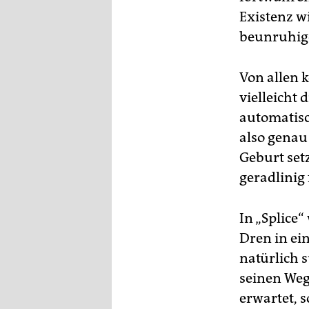
Existenz w
beunruhige
Von allen 
vielleicht 
automatisc
also genau
Geburt set
geradlinig 
In „Splice“
Dren in ei
natürlich s
seinen Weg
erwartet, 