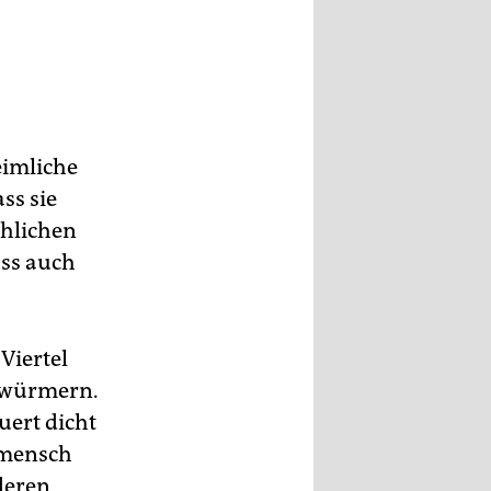
eimliche
ss sie
chlichen
ass auch
Viertel
enwürmern.
uert dicht
rmensch
deren