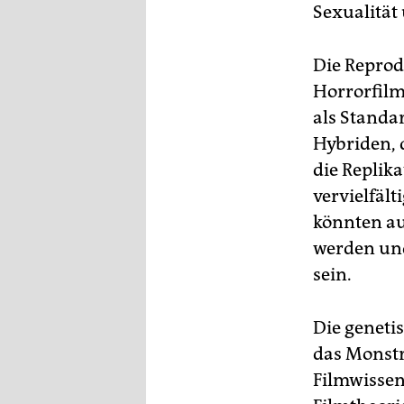
Sexualität
Die Reprod
Horrorfilm
als Standar
Hybriden, 
die Replik
vervielfäl
könnten au
werden und
sein.
Die geneti
das Monstr
Filmwissen