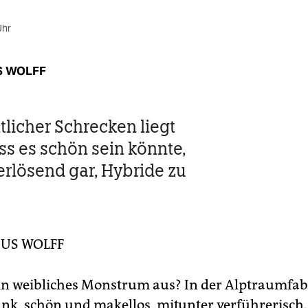
Uhr
 WOLFF
tlicher Schrecken liegt
ass es schön sein könnte,
 erlösend gar, Hybride zu
US WOLFF
ein weibliches Monstrum aus? In der Alptraumfab
ank, schön und makellos, mitunter verführerisch