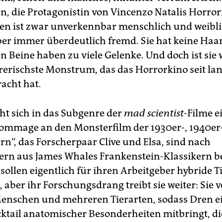
n, die Protagonistin von Vincenzo Natalis Horror
Dren ist zwar unverkennbar menschlich und weibli
ber immer überdeutlich fremd. Sie hat keine Haar
en Beine haben zu viele Gelenke. Und doch ist si
rerischste Monstrum, das das Horrorkino seit l
acht hat.
iht sich in das Subgenre der
mad scientist
-Filme e
ommage an den Monsterfilm der 1930er-, 1940er-
rn“, das Forscherpaar Clive und Elsa, sind nach
ern aus James Whales Frankenstein-Klassikern b
sollen eigentlich für ihren Arbeitgeber hybride T
 aber ihr Forschungsdrang treibt sie weiter: Sie 
enschen und mehreren Tierarten, sodass Dren e
ktail anatomischer Besonderheiten mitbringt, di