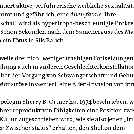
ntiert aktive, verführerische weibliche Sexualität, 
immt und gefährlich, eine
Alien fatale
. Ihre
chaft wird als hypertroph-beschleunigte Prokre
t: Schon Sekunden nach dem Samenerguss des M
 ein Fötus in Sils Bauch.
rweile drei nicht weniger trashigen Fortsetzungen
ohung auch in anderen Geschlechterkonstellatio
 aber der Vorgang von Schwangerschaft und Gebur
 Monströse inszeniert: eine Alien-Invasion von in
pologin Sherry B. Ortner hat 1974 beschrieben, 
hrer reproduktiven Fähigkeiten eine Position zw
Kultur zugeschrieben wird, wie sie also jenen „ir
en Zwischenstatus“ erhalten, den Shelton dem