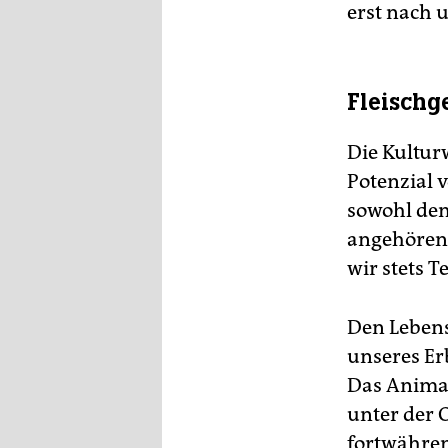
erst nach 
Fleisch
Die Kultur
Potenzial 
sowohl dem
angehören.
wir stets T
Den Lebensw
unseres Er
Das Animali
unter der 
fortwähren