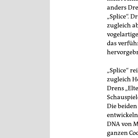
epaper login
anders Dre
„Splice“. 
zugleich a
vogelartig
das verfüh
hervorgebr
„Splice“ re
zugleich H
Drens „Elte
Schauspiel
Die beiden 
entwickeln,
DNA von M
ganzen Coc