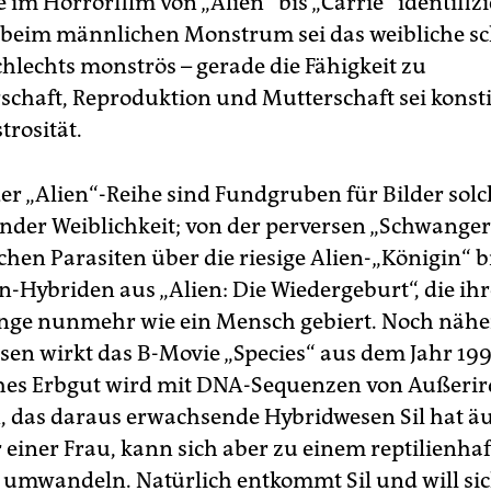
 im Horrorfilm von „Alien“ bis „Carrie“ identifizi
 beim männlichen Monstrum sei das weibliche s
chlechts monströs – gerade die Fähigkeit zu
chaft, Reproduktion und Mutterschaft sei konsti
trosität.
der „Alien“-Reihe sind Fundgruben für Bilder solc
nder Weiblichkeit; von der perversen „Schwanger
chen Parasiten über die riesige Alien-„Königin“ 
n-Hybriden aus „Alien: Die Wiedergeburt“, die ihr
ge nunmehr wie ein Mensch gebiert. Noch nähe
sen wirkt das B-Movie „Species“ aus dem Jahr 199
hes Erbgut wird mit DNA-Sequenzen von Außerir
 das daraus erwachsende Hybridwesen Sil hat ä
 einer Frau, kann sich aber zu einem reptilienha
mwandeln. Natürlich entkommt Sil und will sic