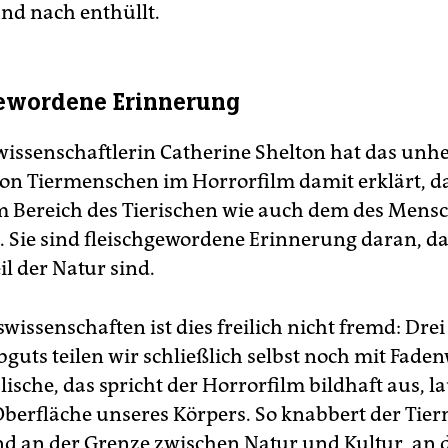
und nach enthüllt.
gewordene Erinnerung
wissenschaftlerin Catherine Shelton hat das unh
von Tiermenschen im Horrorfilm damit erklärt, da
 Bereich des Tierischen wie auch dem des Mens
 Sie sind fleischgewordene Erinnerung daran, d
eil der Natur sind.
issenschaften ist dies freilich nicht fremd: Drei 
bguts teilen wir schließlich selbst noch mit Fad
sche, das spricht der Horrorfilm bildhaft aus, la
Oberfläche unseres Körpers. So knabbert der Tie
d an der Grenze zwischen Natur und Kultur, an 