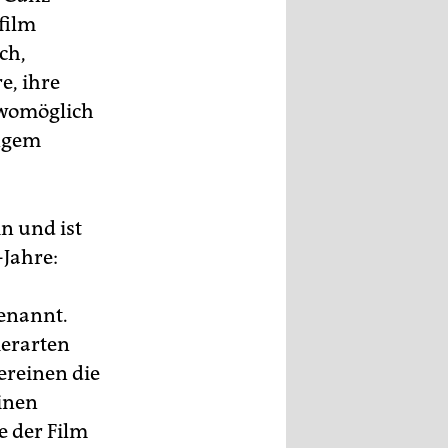
film
ch,
e, ihre
e womöglich
angem
in und ist
Jahre:
enannt.
ierarten
vereinen die
inen
e der Film