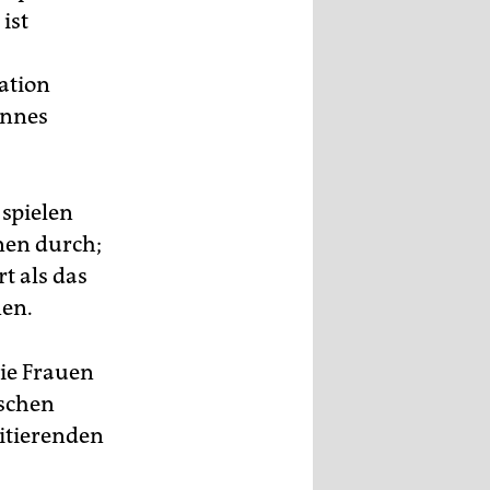
ist
ation
annes
 spielen
nen durch;
t als das
nen.
wie Frauen
ischen
ritierenden