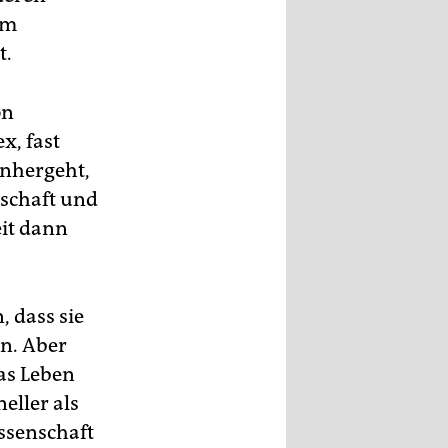
am
t.
on
x, fast
inhergeht,
schaft und
eit dann
, dass sie
n. Aber
das Leben
eller als
ssenschaft