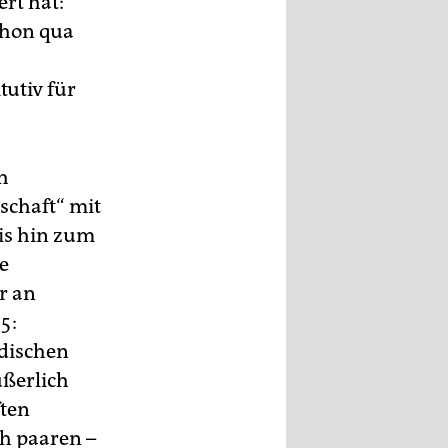
ert hat:
chon qua
tutiv für
h
schaft“ mit
bis hin zum
e
r an
5:
dischen
ußerlich
ften
h paaren –