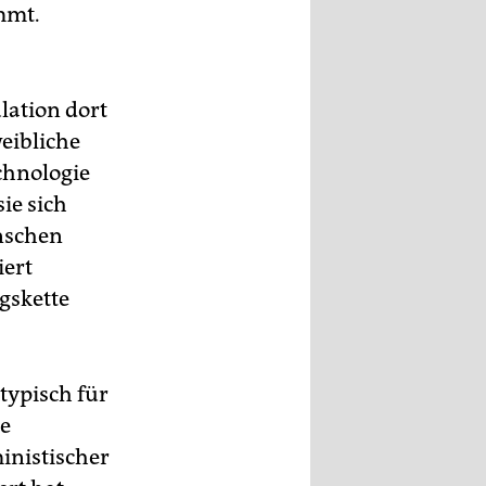
mmt.
lation dort
weibliche
chnologie
ie sich
enschen
iert
gskette
typisch für
ie
inistischer