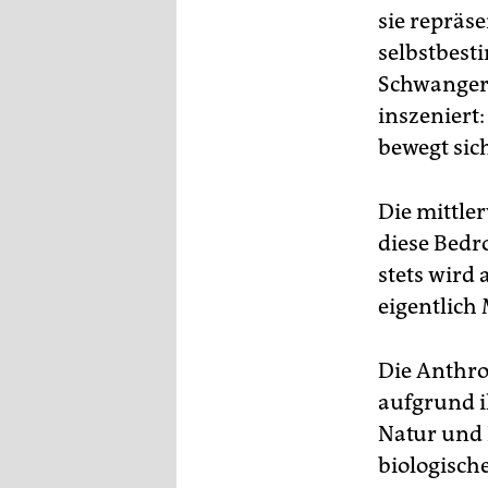
sie repräse
selbstbest
Schwangers
inszenier
bewegt sich
Die mittle
diese Bedr
stets wird
eigentlich
Die Anthro
aufgrund i
Natur und 
biologisch