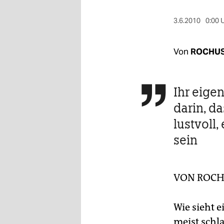
berlin
3.6.2010
0:00 
nord
wahrheit
Von
ROCHUS
verlag
verlag
Ihr eigen

darin, d
veranstaltungen
lustvoll,
shop
sein
fragen & hilfe
unterstützen
VON
ROCH
abo
Wie sieht 
genossenschaft
meist schl