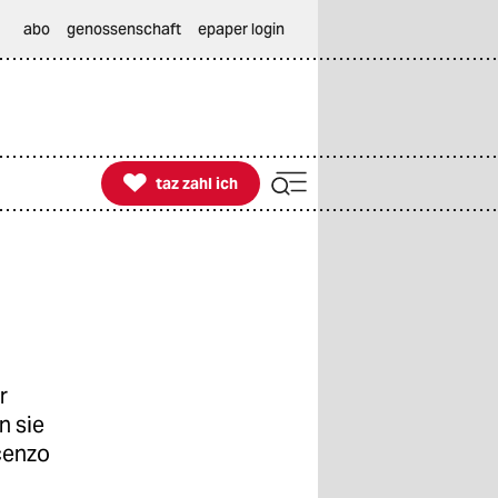
abo
genossenschaft
epaper login

taz zahl ich
taz zahl ich
r
n sie
cenzo