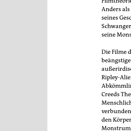
Filmtheorie
Anders als
seines Ges
Schwangers
seine Mons
Die Filme 
beängstige
außerirdis
Ripley-Alie
Abkömmlin
Creeds The
Menschlic
verbunden,
den Körper
Monstrum u