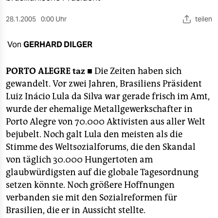
berlin
28.1.2005
0:00 Uhr
teilen
nord
wahrheit
Von
GERHARD DILGER
verlag
PORTO ALEGRE
taz ■
Die Zeiten haben sich
gewandelt. Vor zwei Jahren, Brasiliens Präsident
verlag
Luiz Inácio Lula da Silva war gerade frisch im Amt,
veranstaltungen
wurde der ehemalige Metallgewerkschafter in
Porto Alegre von 70.000 Aktivisten aus aller Welt
shop
bejubelt. Noch galt Lula den meisten als die
fragen & hilfe
Stimme des Weltsozialforums, die den Skandal
von täglich 30.000 Hungertoten am
unterstützen
glaubwürdigsten auf die globale Tagesordnung
abo
setzen könnte. Noch größere Hoffnungen
verbanden sie mit den Sozialreformen für
genossenschaft
Brasilien, die er in Aussicht stellte.