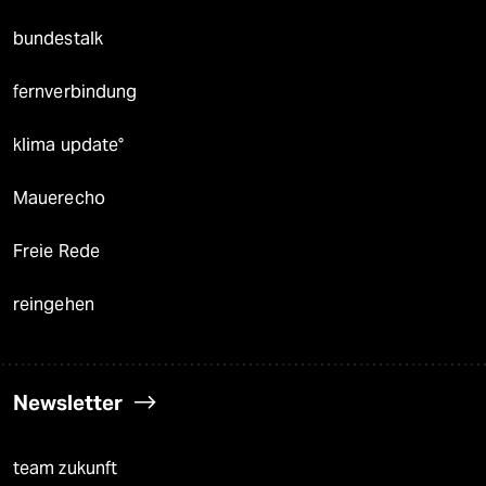
bundestalk
fernverbindung
klima update°
Mauerecho
Freie Rede
reingehen
Newsletter
team zukunft