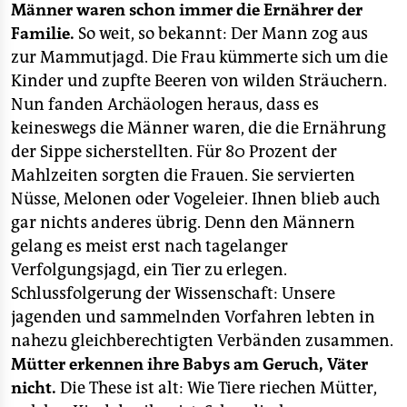
berlin
Männer waren schon immer die Ernährer der
Familie.
So weit, so bekannt: Der Mann zog aus
nord
zur Mammutjagd. Die Frau kümmerte sich um die
Kinder und zupfte Beeren von wilden Sträuchern.
wahrheit
Nun fanden Archäologen heraus, dass es
verlag
keineswegs die Männer waren, die die Ernährung
der Sippe sicherstellten. Für 80 Prozent der
verlag
Mahlzeiten sorgten die Frauen. Sie servierten
veranstaltungen
Nüsse, Melonen oder Vogeleier. Ihnen blieb auch
gar nichts anderes übrig. Denn den Männern
shop
gelang es meist erst nach tagelanger
fragen & hilfe
Verfolgungsjagd, ein Tier zu erlegen.
Schlussfolgerung der Wissenschaft: Unsere
unterstützen
jagenden und sammelnden Vorfahren lebten in
abo
nahezu gleichberechtigten Verbänden zusammen.
Mütter erkennen ihre Babys am Geruch, Väter
genossenschaft
nicht.
Die These ist alt: Wie Tiere riechen Mütter,