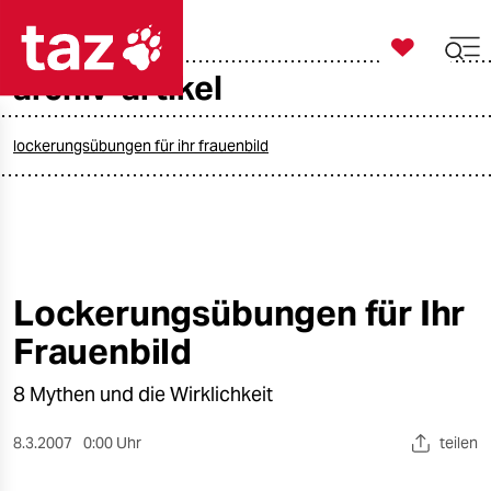

taz zahl ich
archiv-artikel

taz zahl ich
taz zahl ich
lockerungsübungen für ihr frauenbild
themen
politik
öko
Lockerungsübungen für Ihr
Frauenbild
gesellschaft
8 Mythen und die Wirklichkeit
kultur
sport
8.3.2007
0:00 Uhr
teilen