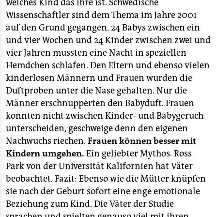
epaper login
welches Kind das ihre ist. Schwedische
Wissenschaftler sind dem Thema im Jahre 2001
auf den Grund gegangen. 24 Babys zwischen ein
und vier Wochen und 24 Kinder zwischen zwei und
vier Jahren mussten eine Nacht in speziellen
Hemdchen schlafen. Den Eltern und ebenso vielen
kinderlosen Männern und Frauen wurden die
Duftproben unter die Nase gehalten. Nur die
Männer erschnupperten den Babyduft. Frauen
konnten nicht zwischen Kinder- und Babygeruch
unterscheiden, geschweige denn den eigenen
Nachwuchs riechen.
Frauen können besser mit
Kindern umgehen.
Ein geliebter Mythos. Ross
Park von der Universität Kalifornien hat Väter
beobachtet. Fazit: Ebenso wie die Mütter knüpfen
sie nach der Geburt sofort eine enge emotionale
Beziehung zum Kind. Die Väter der Studie
sprachen und spielten genauso viel mit ihren