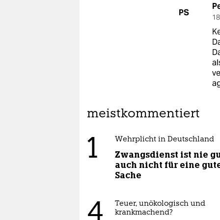
P
PS
18
Ke
Da
Da
al
ve
ag
meistkommentiert
1
Wehrplicht in Deutschland
Zwangsdienst ist nie gu
auch nicht für eine gut
Sache
4
Teuer, unökologisch und
krankmachend?