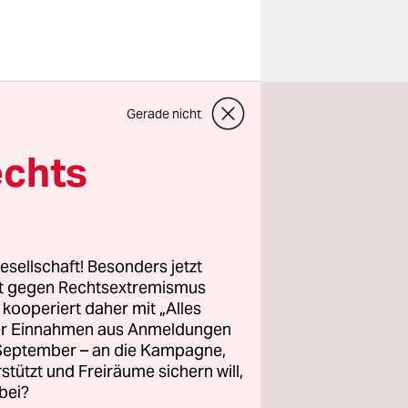
Gerade nicht
echts
esellschaft! Besonders jetzt
rt gegen Rechtsextremismus
z kooperiert daher mit „Alles
das "extrem
ller Einnahmen aus Anmeldungen
den
. September – an die Kampagne,
Tagen
rstützt und Freiräume sichern will,
owie der
bei?