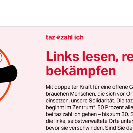
taz
zahl ich

Links lesen, r
bekämpfen
Mit doppelter Kraft für eine offene G
brauchen Menschen, die sich vor O
einsetzen, unsere Solidarität. Die ta
er Jörg Friedrich kritisierte gegenüber der taz 
beginnt im Zentrum“. 50 Prozent a
 Verhalten" der Polizei, obwohl von den anwesen
bei taz zahl ich gehen – bis zum 30
einerlei Gewalt ausgegangen sei. In den letzten 
die linke, selbstverwaltete Orte unte
h BezirkspolitikerInnen von Linken und Grünen s
bevor sie verschwinden. Sind Sie da