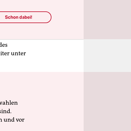
saufschub
eschlossen
Schon dabei!
ierte
des
iter unter
wahlen
sind.
h und vor