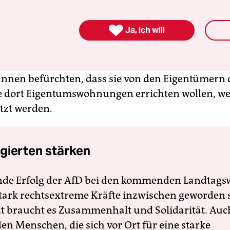
r BewohnerInnen vergeblich für einen Räumung
"Obwohl das juristische Verfahren noch nicht abg

Ja, ich will
 die Räumung mit aller Gewalt durchgesetzt", mon
Innen befürchten, dass sie von den Eigentümern 
e dort Eigentumswohnungen errichten wollen, we
tzt werden.
gierten stärken
nde Erfolg der AfD bei den kommenden Landtags
 stark rechtsextreme Kräfte inzwischen geworden 
zt braucht es Zusammenhalt und Solidarität. Auc
en Menschen, die sich vor Ort für eine starke