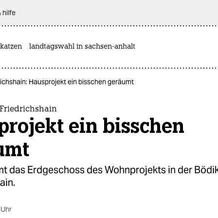
 hilfe
katzen
landtagswahl in sachsen-anhalt
richshain: Hausprojekt ein bisschen geräumt
Friedrichshain
rojekt ein bisschen
umt
umt das Erdgeschoss des Wohnprojekts in der Bödik
ain.
 Uhr