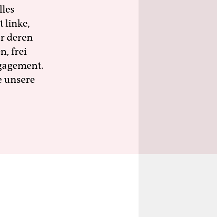
lles
 linke,
ür deren
n, frei
ngagement.
e unsere