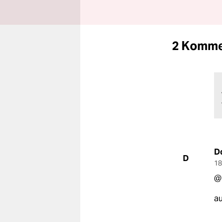
2 Komme
D
D
18
@
au