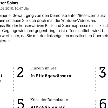
eter Solms
.03.2010
,
10:47 Uhr
inerlei Gewalt ging von den Demonstranten/Besetzern aus?
nn schauen Sie sich doch mal die Youtube-Videos an.
ss Sie der konservativen Blut- und Spermapresse ein linke 
s Gegengewicht entgegenbringen ist offensichtlich, wirkt bei
rwerflicher, da Sie mit der linkseigenen moralischen Überheb
ieren!
2
3
Pinkeln im See
t,
In Fließgewässern
e
5
6
Krise der Demokratie
AfD-Wählen als