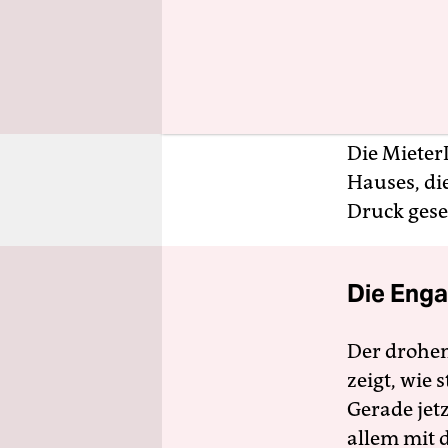
Anwalt de
einsetzt. 
ist, wurde
Friedrich.
Die Mieter
Hauses, di
Druck gese
Die Enga
Der drohe
zeigt, wie
Gerade jet
allem mit d