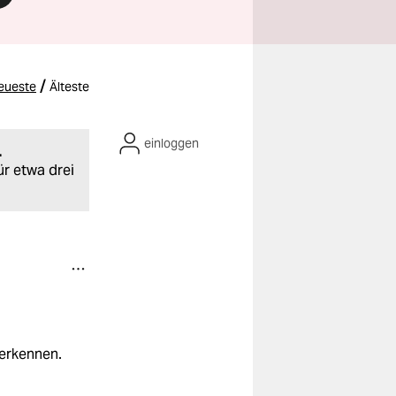
/
eueste
Älteste
einloggen
.
ür etwa drei
 erkennen.