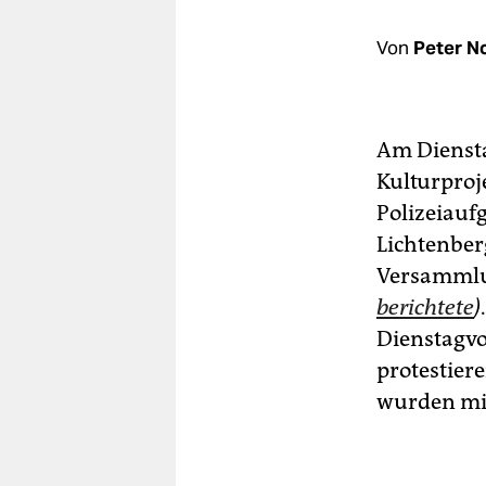
berlin
Von
Peter N
nord
wahrheit
verlag
Am Dienst
Kulturproj
verlag
Polizeiauf
veranstaltungen
Lichtenberg
Versammlu
shop
berichtete
)
fragen & hilfe
Dienstagv
unterstützen
protestier
wurden mi
abo
genossenschaft