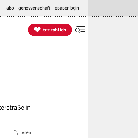
abo
genossenschaft
epaper login

taz zahl ich
taz zahl ich
erstraße in
teilen