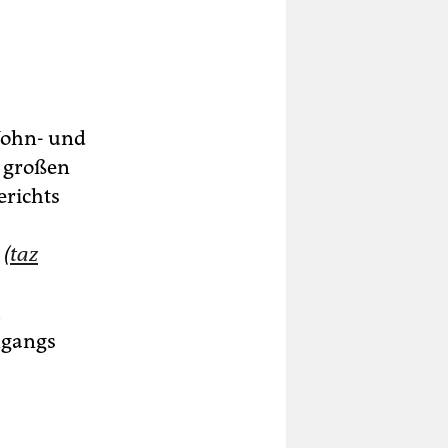
Wohn- und
m großen
erichts
e
(
taz
u
ngangs