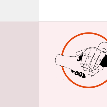
epaper login
Hausbewohn
aggressive
Personen k
hatten sic