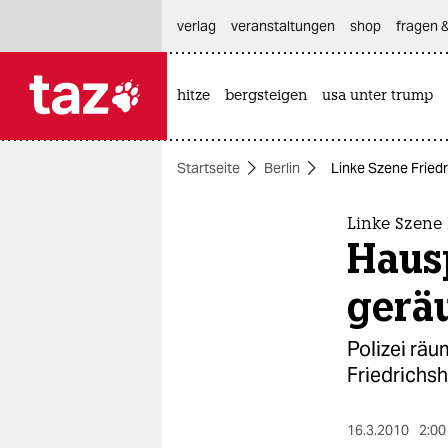
hautnavigation anspringen
hauptinhalt anspringen
footer anspringen
verlag
veranstaltungen
shop
fragen &
hitze
bergsteigen
usa unter trump

taz zahl ich
taz zahl ich
Startseite
Berlin
Linke Szene Fried
themen
politik
Linke Szene 
Hausp
öko
gerä
gesellschaft
Polizei rä
kultur
Friedrichsh
sport
16.3.2010
2:00