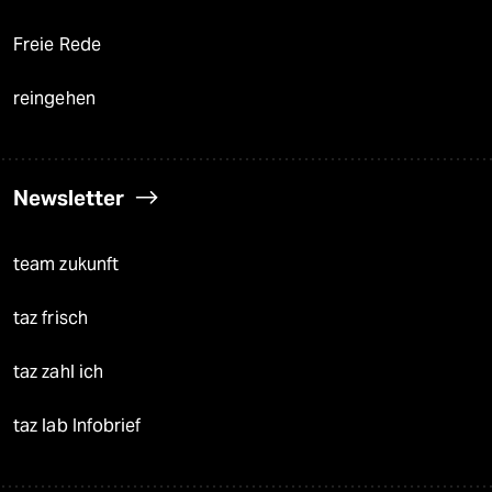
Freie Rede
reingehen
Newsletter
team zukunft
taz frisch
taz zahl ich
taz lab Infobrief