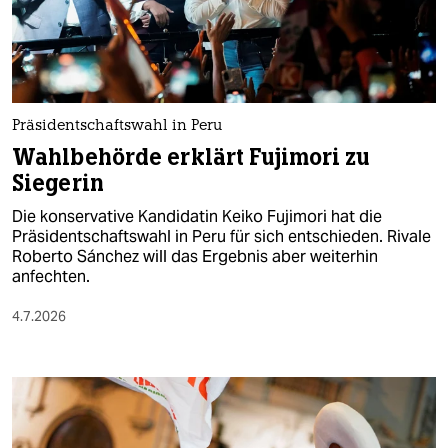
berlin
nord
wahrheit
Präsidentschaftswahl in Peru
verlag
Wahlbehörde erklärt Fujimori zu
verlag
Siegerin
veranstaltungen
Die konservative Kandidatin Keiko Fujimori hat die
Präsidentschaftswahl in Peru für sich entschieden. Rivale
shop
Roberto Sánchez will das Ergebnis aber weiterhin
anfechten.
fragen & hilfe
4.7.2026
unterstützen
abo
genossenschaft