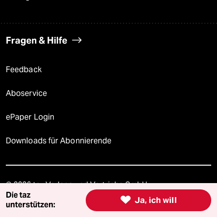
Fragen & Hilfe
Feedback
Aboservice
ePaper Login
Downloads für Abonnierende
© 2026 taz Verlags und Vertriebs GmbH
Alle Rechte vorbehalten. Bei rechtlichen Fragen oder für Genehmigungen
Die taz

Ja, ich will
wenden Sie sich bitte an
lizenzen@taz.de
unterstützen: