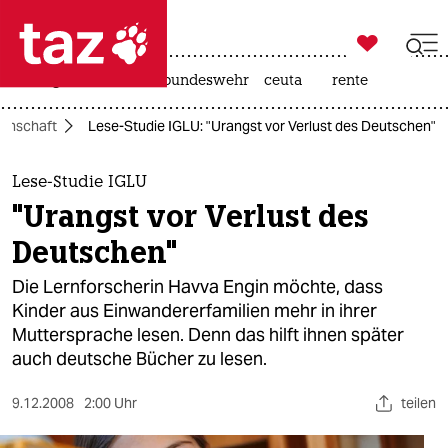

taz zahl ich
niedrigwasser
afd
bundeswehr
ceuta
rente

taz zahl ich
enschaft
Lese-Studie IGLU: "Urangst vor Verlust des Deutschen"
taz zahl ich
themen
Lese-Studie IGLU
"Urangst vor Verlust des
politik
Deutschen"
öko
Die Lernforscherin Havva Engin möchte, dass
Kinder aus Einwandererfamilien mehr in ihrer
gesellschaft
Muttersprache lesen. Denn das hilft ihnen später
auch deutsche Bücher zu lesen.
kultur
sport
9.12.2008
2:00 Uhr
teilen