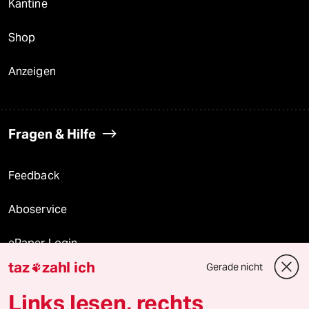
Kantine
Shop
Anzeigen
Fragen & Hilfe
Feedback
Aboservice
ePaper Login
taz
zahl ich
Gerade nicht

Downloads für Abonnierende
Links lesen, rechts