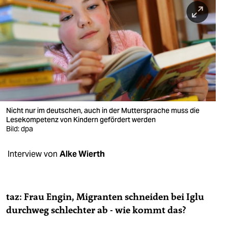
berlin
nord
wahrheit
verlag
verlag
veranstaltungen
Nicht nur im deutschen, auch in der Muttersprache muss die
Lesekompetenz von Kindern gefördert werden
shop
Bild: dpa
fragen & hilfe
Interview von
Alke Wierth
unterstützen
abo
taz: Frau Engin, Migranten schneiden bei Iglu
durchweg schlechter ab - wie kommt das?
genossenschaft