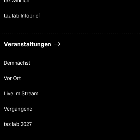
taz zahl ich
taz lab Infobrief
Veranstaltungen
Demnächst
Vor Ort
Live im Stream
Vergangene
taz lab 2027