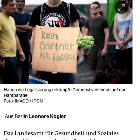
berlin
nord
wahrheit
verlag
verlag
veranstaltungen
shop
Haben die Legalisierung erkämpft: De­mons­tran­t:in­nen auf der
fragen & hilfe
Hanfparade
Foto: IMAGO / IPON
unterstützen
Aus Berlin
Leonore Kogler
abo
genossenschaft
Das Landesamt für Gesundheit und Soziales