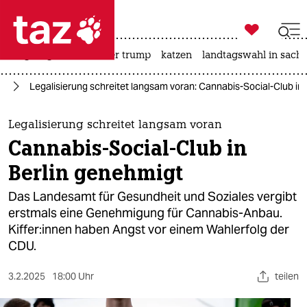

taz zahl ich
bergsteigen
usa unter trump
katzen
landtagswahl in sachs

taz zahl ich
in
Legalisierung schreitet langsam voran: Cannabis-Social-Club in
taz zahl ich
themen
Legalisierung schreitet langsam voran
Cannabis-Social-Club in
politik
Berlin genehmigt
öko
Das Landesamt für Gesundheit und Soziales vergibt
erstmals eine Genehmigung für Cannabis-Anbau.
gesellschaft
Kif­fe­r:in­nen haben Angst vor einem Wahlerfolg der
CDU.
kultur
sport
3.2.2025
18:00 Uhr
teilen