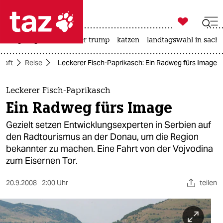

taz zahl ich
bergsteigen
usa unter trump
katzen
landtagswahl in sachs

taz zahl ich
haft
Reise
Leckerer Fisch-Paprikasch: Ein Radweg fürs Image
taz zahl ich
themen
Leckerer Fisch-Paprikasch
Ein Radweg fürs Image
politik
Gezielt setzen Entwicklungsexperten in Serbien auf
öko
den Radtourismus an der Donau, um die Region
bekannter zu machen. Eine Fahrt von der Vojvodina
gesellschaft
zum Eisernen Tor.
kultur
20.9.2008
2:00 Uhr
teilen
sport