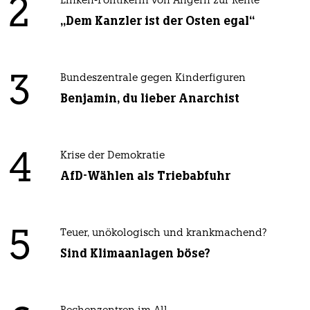
2
Linken-Politikerin von Angern zur Rente
„Dem Kanzler ist der Osten egal“
3
Bundeszentrale gegen Kinderfiguren
Benjamin, du lieber Anarchist
4
Krise der Demokratie
AfD-Wählen als Triebabfuhr
5
Teuer, unökologisch und krankmachend?
Sind Klimaanlagen böse?