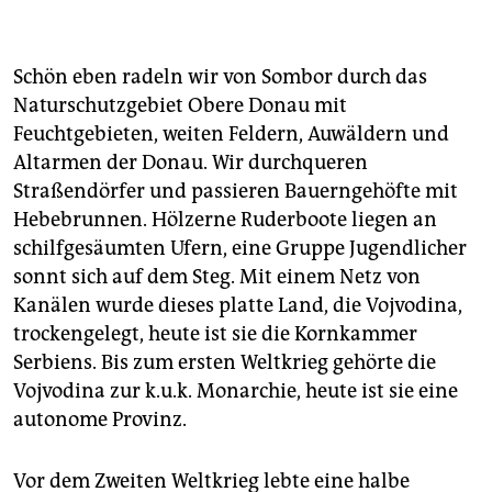
eine Radtour entlang dem Donauradweg in Serbien
an. Logistische Hilfe für Hotels, Stadtbesichtigungen,
individuelle Programme offeriert die Reiseagentur
Schön eben radeln wir von Sombor durch das
Magelan in Novi Sad (
www.magelancorp.co.yu
). Eine
Naturschutzgebiet Obere Donau mit
nützliche Internetseite zum Tourismus in Serbien ist
Feuchtgebieten, weiten Feldern, Auwäldern und
www.visitserbia.org
.
Altarmen der Donau. Wir durchqueren
Literatur:
Birgitta Gabriela Hannover: "Serbien
Straßendörfer und passieren Bauerngehöfte mit
entdecken", Trescher-Verlag, Berlin 2006, 19,95 Euro.
Hebebrunnen. Hölzerne Ruderboote liegen an
Daniela Schily: "Donau - von Regensburg zur
schilfgesäumten Ufern, eine Gruppe Jugendlicher
Schwarzmeerküste", DuMont Reiseverlag, Ostfildern
sonnt sich auf dem Steg. Mit einem Netz von
2006, 12,80 Euro.
Kanälen wurde dieses platte Land, die Vojvodina,
Radkarte:
"Donau Radweg - von Budapest bis zum
trockengelegt, heute ist sie die Kornkammer
schwarzen Meer". Set aus 8 Karten im Maßstab
Serbiens. Bis zum ersten Weltkrieg gehörte die
1:100.000, Huber Verlag, München 2008, 19,80 Euro
Vojvodina zur k.u.k. Monarchie, heute ist sie eine
autonome Provinz.
Vor dem Zweiten Weltkrieg lebte eine halbe