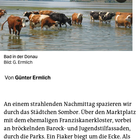
berlin
nord
wahrheit
verlag
verlag
Bad in der Donau
Bild: G. Ermlich
veranstaltungen
Von
Günter Ermlich
shop
fragen & hilfe
unterstützen
An einem strahlenden Nachmittag spazieren wir
durch das Städtchen Sombor. Über den Marktplatz
abo
mit dem ehemaligen Franziskanerkloster, vorbei
an bröckelnden Barock- und Jugendstilfassaden,
genossenschaft
durch die Parks. Ein Fiaker biegt um die Ecke. Als