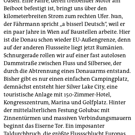
Oasen. Eine Fähre, deren treibender Motor am
Beiboot befestigt ist, bringt uns über den
kilometerbreiten Strom zum rechten Ufer. Ivan,
der Fährmann spricht „a bisserl Deutsch“, weil er
ein paar Jahre in Wien auf Baustellen arbeite. Hier
ist die Donau schon wieder EU-Außengrenze, denn
auf der anderen Flussseite liegt jetzt Rumänien.
Schnurgerade rollen wir auf einer fast autolosen
Dammstraße zwischen Fluss und Silbersee, der
durch die Abtrennung eines Donauarms entstand.
Bisher gibt es nur einen einfachen Campingplatz,
demnächst entsteht hier Silver Lake City, eine
touristische Anlage mit 150-Zimmer-Hotel,
Kongresszentrum, Marina und Golfplatz. Hinter
der mittelalterlichen Festung Golubac mit
Zinnentürmen und massiven Verbindungsmauern
beginnt das Eiserne Tor. Ein imposanter
Taldurchbruch, die größte Flussschlucht Europas.