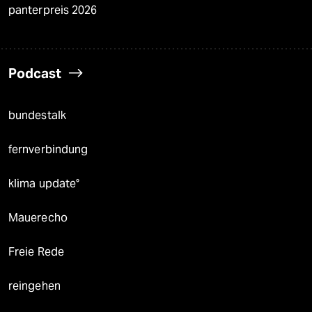
panterpreis 2026
Podcast
bundestalk
fernverbindung
klima update°
Mauerecho
Freie Rede
reingehen