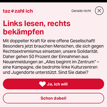
Feedback
taz
zahl ich
Gerade nicht

Aboservice
Links lesen, rechts
ePaper Login
bekämpfen
Downloads für Abonnierende
Mit doppelter Kraft für eine offene Gesellschaft!
Besonders jetzt brauchen Menschen, die sich gegen
Rechtsextremismus einsetzen, unsere Solidarität.
Daher gehen 50 Prozent der Einnahmen aus
© 2026 taz Verlags und Vertriebs GmbH
Neuanmeldungen an „Alles beginnt im Zentrum“ –
Alle Rechte vorbehalten. Bei rechtlichen Fragen oder für Genehmigungen
eine Kampagne, die bedrohte linke Kulturzentren
wenden Sie sich bitte an
lizenzen@taz.de
und Jugendorte unterstützt. Sind Sie dabei?

Feedback
Redaktionsstatut
Kommune-Richtlinien
KI-
Ja, ich will
Leitlinie
Informant
Datenschutz
Impressum
AGB
Schon dabei!
Seitenwende
Einwilligungen widerrufen (Ads)