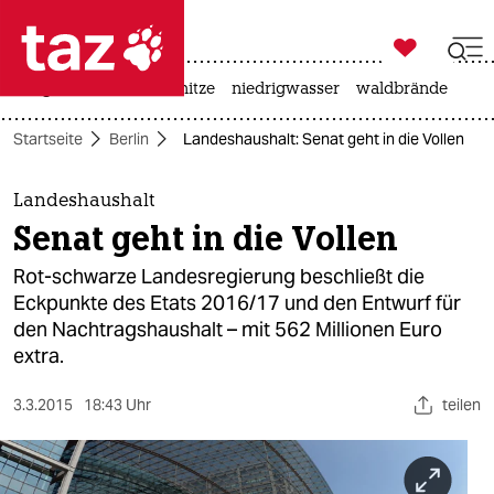

taz zahl ich
krieg in der ukraine
hitze
niedrigwasser
waldbrände

taz zahl ich
Startseite
Berlin
Landeshaushalt: Senat geht in die Vollen
taz zahl ich
themen
Landeshaushalt
Senat geht in die Vollen
politik
Rot-schwarze Landesregierung beschließt die
öko
Eckpunkte des Etats 2016/17 und den Entwurf für
den Nachtragshaushalt – mit 562 Millionen Euro
gesellschaft
extra.
kultur
3.3.2015
18:43 Uhr
teilen
sport