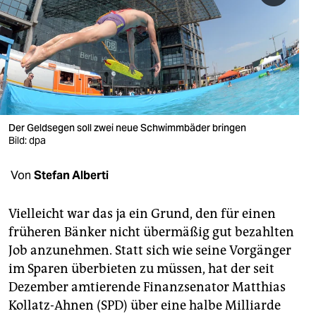
berlin
nord
wahrheit
verlag
verlag
Der Geldsegen soll zwei neue Schwimmbäder bringen
Bild: dpa
veranstaltungen
Von
Stefan Alberti
shop
fragen & hilfe
Vielleicht war das ja ein Grund, den für einen
früheren Bänker nicht übermäßig gut bezahlten
unterstützen
Job anzunehmen. Statt sich wie seine Vorgänger
abo
im Sparen überbieten zu müssen, hat der seit
Dezember amtierende Finanzsenator Matthias
genossenschaft
Kollatz-Ahnen (SPD) über eine halbe Milliarde