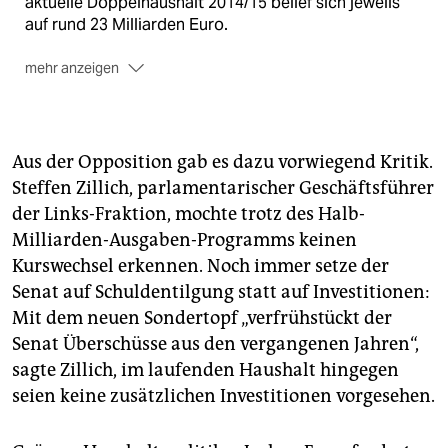
aktuelle Doppelhaushalt 2014/15 belief sich jeweils
auf rund 23 Milliarden Euro.
mehr anzeigen
Neben diesem Rahmenentwurf beschloss der Senat
am Dienstag ebenfalls, wie in seiner Klausurtagung
Anfang Januar vereinbart, die lange von der CDU
ablehnte Umwandlungsverordnung. Aus
Aus der Opposition gab es dazu vorwiegend Kritik.
Mietwohnungen dürfen fortan nicht mehr ohne
Steffen Zillich, parlamentarischer Geschäftsführer
behördliche Genehmigung Eigentumswohnungen
der Links-Fraktion, mochte trotz des Halb-
werden.
(sta)
Milliarden-Ausgaben-Programms keinen
Kurswechsel erkennen. Noch immer setze der
Senat auf Schuldentilgung statt auf Investitionen:
Mit dem neuen Sondertopf „verfrühstückt der
Senat Überschüsse aus den vergangenen Jahren“,
sagte Zillich, im laufenden Haushalt hingegen
seien keine zusätzlichen Investitionen vorgesehen.