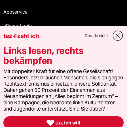
Aboservice
ePaper Login
taz
zahl ich
Gerade nicht

Downloads für Abonnierende
Links lesen, rechts
bekämpfen
© 2026 taz Verlags und Vertriebs GmbH
Mit doppelter Kraft für eine offene Gesellschaft!
Alle Rechte vorbehalten. Bei rechtlichen Fragen oder für Genehmigungen
wenden Sie sich bitte an
lizenzen@taz.de
Besonders jetzt brauchen Menschen, die sich gegen
Rechtsextremismus einsetzen, unsere Solidarität.
Daher gehen 50 Prozent der Einnahmen aus
Feedback
Redaktionsstatut
Kommune-Richtlinien
KI-
Neuanmeldungen an „Alles beginnt im Zentrum“ –
eine Kampagne, die bedrohte linke Kulturzentren
Leitlinie
Informant
Datenschutz
Impressum
AGB
und Jugendorte unterstützt. Sind Sie dabei?
Seitenwende
Einwilligungen widerrufen (Ads)

Ja, ich will