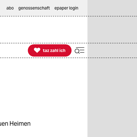
abo
genossenschaft
epaper login

taz zahl ich
taz zahl ich
euen Heimen