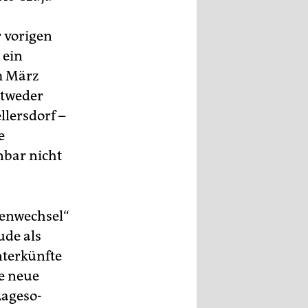
r vorigen
 ein
im März
ntweder
llersdorf –
e
nbar nicht
enwechsel“
ude als
nterkünfte
ie neue
Lageso-