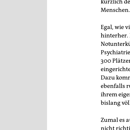
kürzlich d
epaper login
Menschen.
Egal, wie 
hinterher.
Notunterkü
Psychiatri
300 Plätzen
eingericht
Dazu komm
ebenfalls r
ihrem eige
bislang völ
Zumal es a
nicht rich