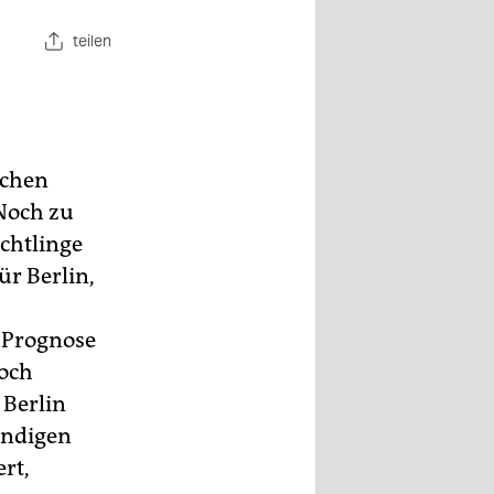
teilen
achen
 Noch zu
chtlinge
ür Berlin,
 Prognose
Doch
 Berlin
ändigen
rt,