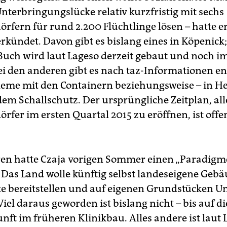
Unterbringungslücke relativ kurzfristig mit sechs
örfern für rund 2.200 Flüchtlinge lösen – hatte e
kündet. Davon gibt es bislang eines in Köpenick;
 Buch wird laut Lageso derzeit gebaut und noch 
Bei den anderen gibt es nach taz-Informationen e
leme mit den Containern beziehungsweise – in He
dem Schallschutz. Der ursprüngliche Zeitplan, all
rfer im ersten Quartal 2015 zu eröffnen, ist offe
en hatte Czaja vorigen Sommer einen „Paradigm
 Das Land wolle künftig selbst landeseigene Gebä
e bereitstellen und auf eigenen Grundstücken U
Viel daraus geworden ist bislang nicht – bis auf d
nft im früheren Klinikbau. Alles andere ist laut 