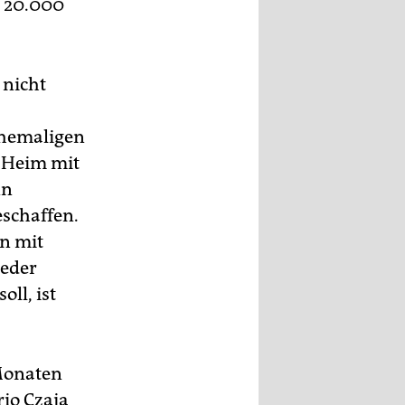
d 20.000
 nicht
ehemaligen
s Heim mit
nn
eschaffen.
n mit
ieder
ll, ist
 Monaten
rio Czaja