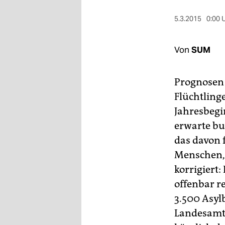
berlin
5.3.2015
0:00 
nord
wahrheit
Von
SUM
verlag
Prognosen 
verlag
Flüchtling
veranstaltungen
Jahresbegi
erwarte bu
shop
das davon 
fragen & hilfe
Menschen, 
unterstützen
korrigiert
offenbar r
abo
3.500 Asyl
genossenschaft
Landesamts