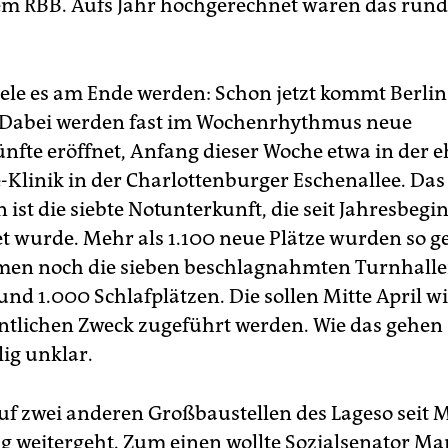
em RBB. Aufs Jahr hochgerechnet wären das run
viele es am Ende werden: Schon jetzt kommt Berlin
 Dabei werden fast im Wochenrhythmus neue
nfte eröffnet, Anfang dieser Woche etwa in der 
e-Klinik in der Charlottenburger Eschenallee. Da
 ist die siebte Notunterkunft, die seit Jahresbegi
et wurde. Mehr als 1.100 neue Plätze wurden so g
en noch die sieben beschlagnahmten Turnhalle
und 1.000 Schlafplätzen. Die sollen Mitte April w
ntlichen Zweck zugeführt werden. Wie das gehen so
lig unklar.
uf zwei anderen Großbaustellen des Lageso seit
tig weitergeht. Zum einen wollte Sozialsenator Ma