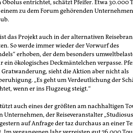
n Obolus entrichtet, schätzt Pfeifer. Etwa 30.000 
t einem zu dem Forum gehörenden Unternehmen 
aub.
ist das Projekt auch in der alternativen Reisebra
en. So werde immer wieder der Vorwurf des
dels“ erhoben, der dem besonders umweltbelas
r ein ökologisches Deckmäntelchen verpasse. Pfei
n Gratwanderung, sieht die Aktion aber nicht als
eruhigung. „Es geht um Verdeutlichung der Sch
htet, wenn er ins Flugzeug steigt.“
tützt auch eines der größten am nachhaltigen T
en Unternehmen, der Reiseveranstalter „Studiosus“
h gestern auf Anfrage der taz durchaus an einer 
rt. Im vergangenen Jahr verreisten gut 76.000 Tou