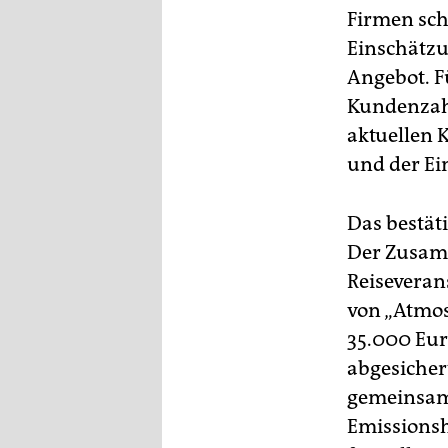
Firmen sch
Einschätzu
Angebot. F
Kundenzahl
aktuellen 
und der Ei
Das bestäti
Der Zusamm
Reiseveran
von „Atmos
35.000 Euro
abgesicher
gemeinsam 
Emissionsh