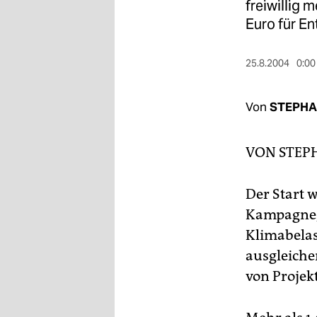
berlin
freiwillig 
Euro für E
nord
wahrheit
25.8.2004
0:00
verlag
Von
STEPHA
verlag
VON
STEP
veranstaltungen
shop
Der Start w
fragen & hilfe
Kampagne, 
Klimabelas
unterstützen
ausgleichen
abo
von Projek
genossenschaft