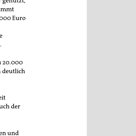
 genutzt,
timmt
.000 Euro
e
.
zu 20.000
 deutlich
it
Auch der
den und