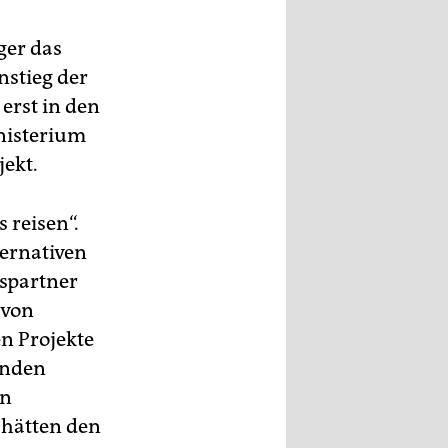
ger das
nstieg der
erst in den
nisterium
jekt.
 reisen“.
ernativen
nspartner
 von
en Projekte
unden
en
 hätten den