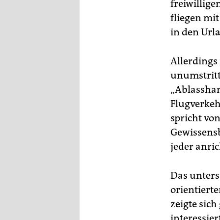
freiwillige
fliegen mi
in den Url
Allerdings 
unumstritt
„Ablasshan
Flugverkeh
spricht vo
Gewissensb
jeder anric
Das unters
orientiert
zeigte sic
interessie