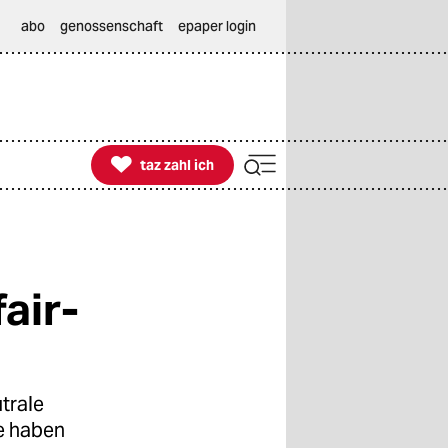
abo
genossenschaft
epaper login

taz zahl ich
taz zahl ich
air-
trale
te haben