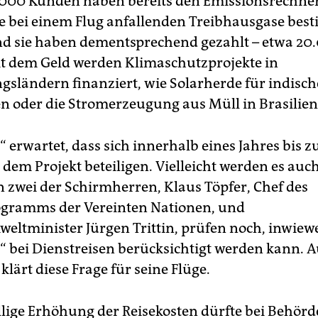
.000 Kunden haben bereits den Emissionsrechner
e bei einem Flug anfallenden Treibhausgase bes
d sie haben dementsprechend gezahlt – etwa 20
it dem Geld werden Klimaschutzprojekte in
gsländern finanziert, wie Solarherde für indisch
 oder die Stromerzeugung aus Müll in Brasilien
 erwartet, dass sich innerhalb eines Jahres bis 
dem Projekt beteiligen. Vielleicht werden es auch
 zwei der Schirmherren, Klaus Töpfer, Chef des
gramms der Vereinten Nationen, und
ltminister Jürgen Trittin, prüfen noch, inwiewe
“ bei Dienstreisen berücksichtigt werden kann. 
lärt diese Frage für seine Flüge.
illige Erhöhung der Reisekosten dürfte bei Behör