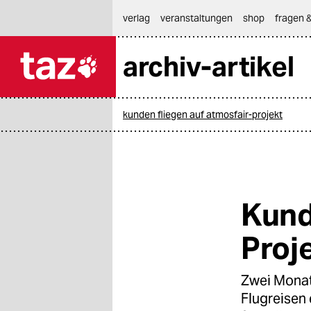
hautnavigation anspringen
hauptinhalt anspringen
footer anspringen
verlag
veranstaltungen
shop
fragen &
archiv-artikel

taz zahl ich
taz zahl ich
kunden fliegen auf atmosfair-projekt
themen
politik
öko
Kund
gesellschaft
Proj
kultur
Zwei Monat
sport
Flugreisen 