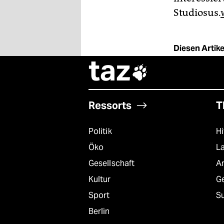
Studiosus.
Diesen Artikel
taz

Ressorts
T
Politik
Hi
Öko
L
Gesellschaft
A
Kultur
G
Sport
S
Berlin