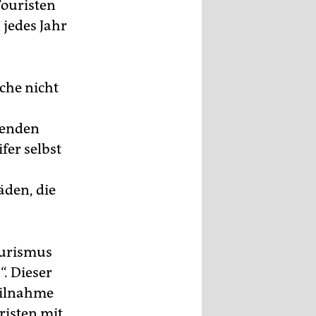
Touristen
jedes Jahr
nche nicht
tenden
fer selbst
äden, die
ourismus
. Dieser
Teilnahme
risten mit