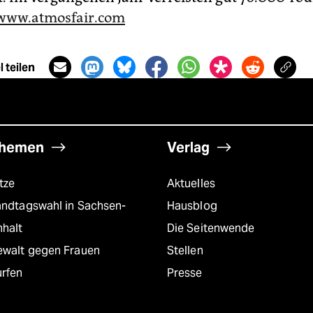
www.atmosfair.com
 teilen
hemen
Verlag
tze
Aktuelles
andtagswahl in Sachsen-
Hausblog
nhalt
Die Seitenwende
ewalt gegen Frauen
Stellen
urfen
Presse