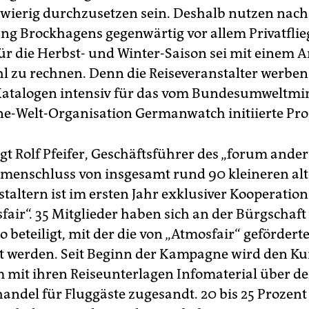
wierig durchzusetzen sein. Deshalb nutzen nach
ng Brockhagens gegenwärtig vor allem Privatflie
ür die Herbst- und Winter-Saison sei mit einem A
 zu rechnen. Denn die Reiseveranstalter werben 
Katalogen intensiv für das vom Bundesumweltmi
ne-Welt-Organisation Germanwatch initiierte Pro
gt Rolf Pfeifer, Geschäftsführer des „forum anders
enschluss von insgesamt rund 90 kleineren alt
staltern ist im ersten Jahr exklusiver Kooperatio
fair“. 35 Mitglieder haben sich an der Bürgschaft
 beteiligt, mit der die von „Atmosfair“ gefördert
t werden. Seit Beginn der Kampagne wird den K
mit ihren Reiseunterlagen Infomaterial über d
andel für Fluggäste zugesandt. 20 bis 25 Prozent