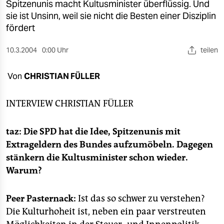
berlin
Spitzenunis macht Kultusminister überflüssig. Und
sie ist Unsinn, weil sie nicht die Besten einer Disziplin
nord
fördert
wahrheit
10.3.2004
0:00 Uhr
teilen
verlag
Von
CHRISTIAN FÜLLER
verlag
INTERVIEW
CHRISTIAN FÜLLER
veranstaltungen
shop
taz: Die SPD hat die Idee, Spitzenunis mit
Extrageldern des Bundes aufzumöbeln. Dagegen
fragen & hilfe
stänkern die Kultusminister schon wieder.
unterstützen
Warum?
abo
Peer Pasternack:
Ist das so schwer zu verstehen?
genossenschaft
Die Kulturhoheit ist, neben ein paar verstreuten