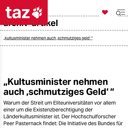

taz zahl ich
archiv-artikel

taz zahl ich
taz zahl ich
„kultusminister nehmen auch ‚schmutziges geld‘ “
themen
politik
öko
„Kultusminister nehmen
auch ‚schmutziges Geld‘ “
gesellschaft
Warum der Streit um Eliteuniversitäten vor allem
kultur
einer um die Existenzberechtigung der
sport
Länderkultusminister ist. Der Hochschulforscher
Peer Pasternack findet: Die Initiative des Bundes für