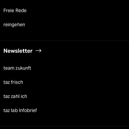
Freie Rede
reingehen
Newsletter
team zukunft
taz frisch
taz zahl ich
taz lab Infobrief