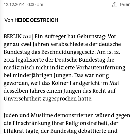
berlin
12.12.2014
0:00 Uhr
teilen
nord
Von
HEIDE OESTREICH
wahrheit
BERLIN
taz
|
Ein Aufreger hat Geburtstag: Vor
verlag
genau zwei Jahren verabschiedete der deutsche
Bundestag das Beschneidungsgesetz. Am 12. 12.
verlag
2012 legalisierte der Deutsche Bundestag die
veranstaltungen
medizinisch nicht indizierte Vorhautentfernung
bei minderjährigen Jungen. Das war nötig
shop
geworden, weil das Kölner Landgericht im Mai
fragen & hilfe
desselben Jahres einem Jungen das Recht auf
Unversehrtheit zugesprochen hatte.
unterstützen
abo
Juden und Muslime demonstrierten wütend gegen
die Einschränkung ihrer Religionsfreiheit, der
genossenschaft
Ethikrat tagte, der Bundestag debattierte und