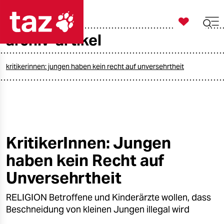

taz zahl ich
archiv-artikel

taz zahl ich
taz zahl ich
kritikerinnen: jungen haben kein recht auf unversehrtheit
themen
politik
öko
KritikerInnen: Jungen
haben kein Recht auf
gesellschaft
Unversehrtheit
kultur
RELIGION Betroffene und Kinderärzte wollen, dass
sport
Beschneidung von kleinen Jungen illegal wird