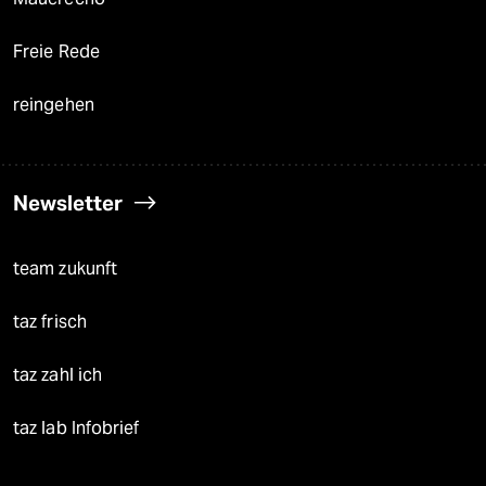
Freie Rede
reingehen
Newsletter
team zukunft
taz frisch
taz zahl ich
taz lab Infobrief