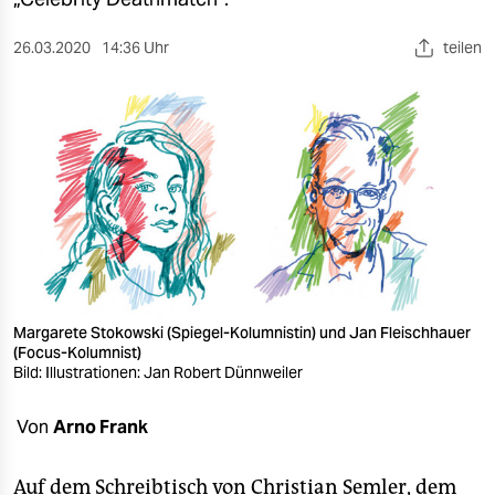
berlin
nord
26.03.2020
14:36 Uhr
teilen
wahrheit
verlag
verlag
veranstaltungen
shop
fragen & hilfe
Margarete Stokowski (Spiegel-Kolumnistin) und Jan Fleischhauer
(Focus-Kolumnist)
unterstützen
Bild: Illustrationen: Jan Robert Dünnweiler
abo
Von
Arno Frank
genossenschaft
Auf dem Schreibtisch von Christian Semler, dem