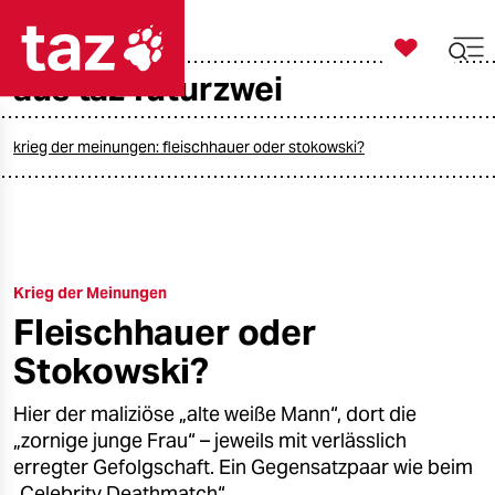

taz zahl ich
aus taz futurzwei

taz zahl ich
taz zahl ich
krieg der meinungen: fleischhauer oder stokowski?
themen
politik
Krieg der Meinungen
öko
Fleischhauer oder
gesellschaft
Stokowski?
kultur
Hier der maliziöse „alte weiße Mann“, dort die
„zornige junge Frau“ – jeweils mit verlässlich
sport
erregter Gefolgschaft. Ein Gegensatzpaar wie beim
„Celebrity Deathmatch“.