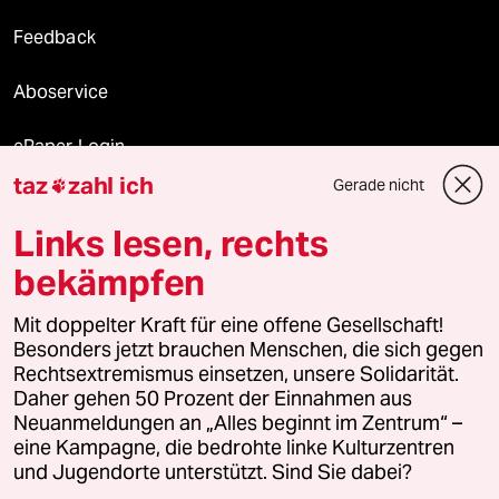
Feedback
Aboservice
ePaper Login
taz
zahl ich
Gerade nicht

Downloads für Abonnierende
Links lesen, rechts
bekämpfen
© 2026 taz Verlags und Vertriebs GmbH
Alle Rechte vorbehalten. Bei rechtlichen Fragen oder für Genehmigungen
Mit doppelter Kraft für eine offene Gesellschaft!
wenden Sie sich bitte an
lizenzen@taz.de
Besonders jetzt brauchen Menschen, die sich gegen
Rechtsextremismus einsetzen, unsere Solidarität.
Daher gehen 50 Prozent der Einnahmen aus
Feedback
Redaktionsstatut
Kommune-Richtlinien
KI-
Neuanmeldungen an „Alles beginnt im Zentrum“ –
eine Kampagne, die bedrohte linke Kulturzentren
Leitlinie
Informant
Datenschutz
Impressum
AGB
und Jugendorte unterstützt. Sind Sie dabei?