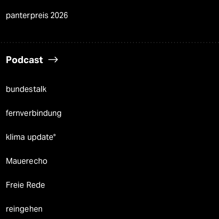
panterpreis 2026
Podcast
bundestalk
fernverbindung
klima update°
Mauerecho
Freie Rede
reingehen