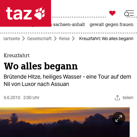

taz zahl ich
hitze
landtagswahl in sachsen-anhalt
gewalt gegen frauen

taz zahl ich
Startseite
Gesellschaft
Reise
Kreuzfahrt: Wo alles begann
taz zahl ich
themen
Kreuzfahrt
Wo alles begann
politik
Brütende Hitze, heiliges Wasser - eine Tour auf dem
öko
Nil von Luxor nach Assuan
gesellschaft
9.6.2010
2:00 Uhr
teilen
kultur
sport