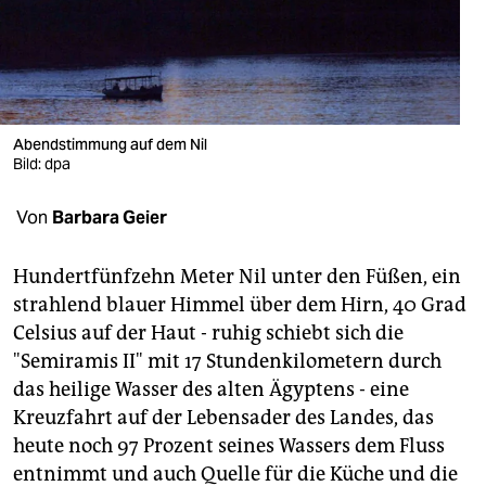
berlin
nord
wahrheit
verlag
Abendstimmung auf dem Nil
Bild: dpa
verlag
Von
Barbara Geier
veranstaltungen
shop
Hundertfünfzehn Meter Nil unter den Füßen, ein
strahlend blauer Himmel über dem Hirn, 40 Grad
fragen & hilfe
Celsius auf der Haut - ruhig schiebt sich die
unterstützen
"Semiramis II" mit 17 Stundenkilometern durch
das heilige Wasser des alten Ägyptens - eine
abo
Kreuzfahrt auf der Lebensader des Landes, das
heute noch 97 Prozent seines Wassers dem Fluss
genossenschaft
entnimmt und auch Quelle für die Küche und die