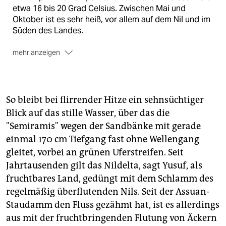
etwa 16 bis 20 Grad Celsius. Zwischen Mai und
Oktober ist es sehr heiß, vor allem auf dem Nil und im
Süden des Landes.
mehr anzeigen
Nilreisen vermitteln:
Ägyptisches
Fremdenverkehrsamt, Kaiserstr. 66, 60311 Frankfurt
am Main, Tel. (0 69) 25 21 53,
www.egypt.travel/index.php? nav1=nilecruise
; Sunrise
So bleibt bei flirrender Hitze ein sehnsüchtiger
Resorts & Cruises (betreibt die Kreuzfahrtschiffe
Blick auf das stille Wasser, über das die
"Sunrise Select", "Semiramis I & II"),
"Semiramis" wegen der Sandbänke mit gerade
www.sunrisehotels-egypt.com
,
einmal 170 cm Tiefgang fast ohne Wellengang
cruises@sunrisehotels-egypt.com
gleitet, vorbei an grünen Uferstreifen. Seit
Jahrtausenden gilt das Nildelta, sagt Yusuf, als
fruchtbares Land, gedüngt mit dem Schlamm des
regelmäßig überflutenden Nils. Seit der Assuan-
Staudamm den Fluss gezähmt hat, ist es allerdings
aus mit der fruchtbringenden Flutung von Äckern