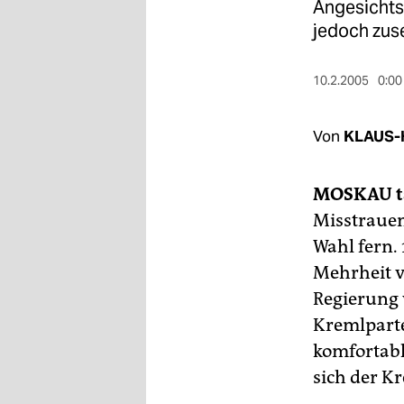
berlin
Angesichts
jedoch zus
nord
wahrheit
10.2.2005
0:00
verlag
Von
KLAUS-
verlag
MOSKAU
t
veranstaltungen
Misstrauen
shop
Wahl fern.
fragen & hilfe
Mehrheit v
Regierung 
unterstützen
Kremlparte
abo
komfortabl
genossenschaft
sich der K