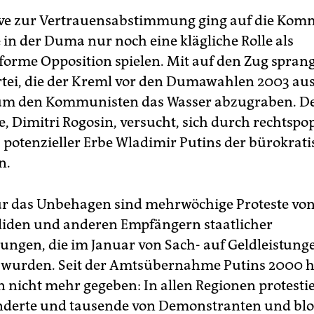
tive zur Vertrauensabstimmung ging auf die Ko
 in der Duma nur noch eine klägliche Rolle als
orme Opposition spielen. Mit auf den Zug spran
artei, die der Kreml vor den Dumawahlen 2003 a
 um den Kommunisten das Wasser abzugraben. D
, Dimitri Rogosin, versucht, sich durch rechtspo
s potenzieller Erbe Wladimir Putins der bürokrati
n.
ür das Unbehagen sind mehrwöchige Proteste von
liden und anderen Empfängern staatlicher
ungen, die im Januar von Sach- auf Geldleistung
 wurden. Seit der Amtsübernahme Putins 2000 h
n nicht mehr gegeben: In allen Regionen protestie
nderte und tausende von Demonstranten und blo