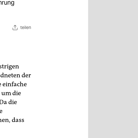
hrung
teilen
strigen
rdneten der
e einfache
 um die
Da die
e
nen, dass