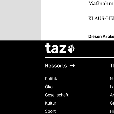
Maßnahmen
KLAUS-HE
Diesen Artikel
taz

Ressorts
T
Politik
Na
Öko
L
Gesellschaft
A
Kultur
G
Sport
Hi