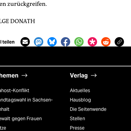
 zurückgreifen.
LGE DONATH
 teilen
hemen
Verlag
host-Konflikt
Aktuelles
andtagswahl in Sachsen-
Hausblog
nhalt
Die Seitenwende
ewalt gegen Frauen
Stellen
tze
Presse