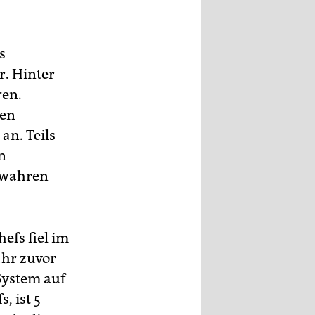
s
. Hinter
ren.
ten
an. Teils
n
e wahren
efs fiel im
ahr zuvor
System auf
, ist 5