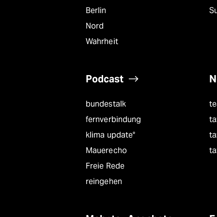
Berlin
S
Nord
Wahrheit
Podcast
N
bundestalk
t
fernverbindung
ta
klima update°
ta
Mauerecho
ta
Freie Rede
reingehen