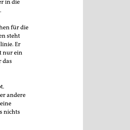
r in die
.
hen für die
en steht
inie. Er
 nur ein
r das
t.
der andere
eine
s nichts