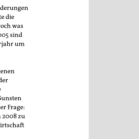
orderungen
e die
Doch was
005 sind
orjahr um
genen
der
e
 Gunsten
er Frage:
n 2008 zu
irtschaft