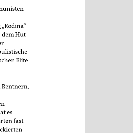
mmunisten
g „Rodina“
us dem Hut
er
pulistische
schen Elite
 Rentnern,
en
at es
rten fast
ckierten