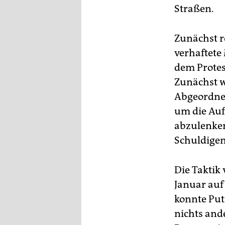
Straßen.
Zunächst r
verhaftet
dem Protes
Zunächst w
Abgeordnet
um die Auf
abzulenken
Schuldigen
Die Taktik 
Januar auf
konnte Put
nichts and