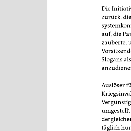
epaper login
Die Initia
zurück, die
systemkonf
auf, die P
zauberte,
Vorsitzende
Slogans al
anzudiene
Auslöser f
Kriegsinva
Vergünstig
umgestellt
dergleiche
täglich hu