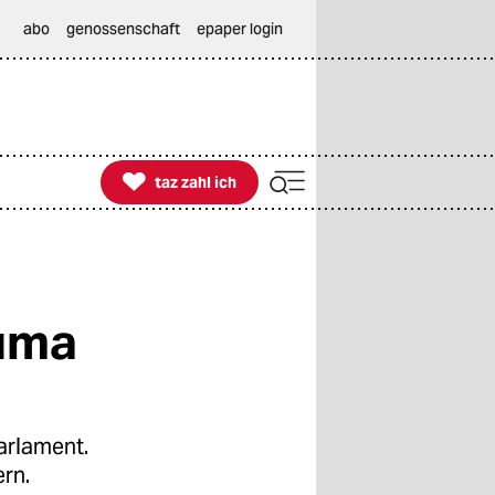
abo
genossenschaft
epaper login

taz zahl ich
taz zahl ich
Duma
arlament.
rn.