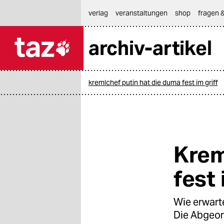
hautnavigation anspringen
hauptinhalt anspringen
footer anspringen
verlag
veranstaltungen
shop
fragen &
archiv-artikel

taz zahl ich
taz zahl ich
kremlchef putin hat die duma fest im griff
themen
politik
öko
Krem
gesellschaft
fest 
kultur
Wie erwart
sport
Die Abgeor