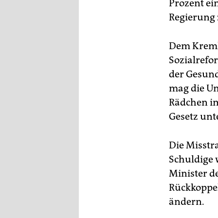
Prozent ei
Regierung 
Dem Kreml 
Sozialrefo
der Gesund
mag die Um
Rädchen im
Gesetz unt
Die Misstr
Schuldige 
Minister d
Rückkoppel
ändern.