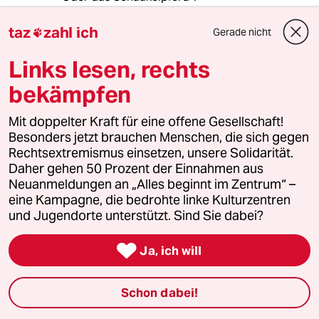
Wann ist das letzte mal das sie ein
Schaukelpferd sahen ?
taz
zahl ich
Gerade nicht

Es wurde den Kindern weggenommen, wo es
Links lesen, rechts
doch seit Uhrzeiten ein Natuerliches K wiegen-
bekämpfen
spiezeug war.
Mit doppelter Kraft für eine offene Gesellschaft!
Nun faengt ein kleinkind sich selbst an zu
Besonders jetzt brauchen Menschen, die sich gegen
schaukeln - es hat ja kein schaukelpferd - und
Rechtsextremismus einsetzen, unsere Solidarität.
schwups wird es mit ' ADD, autismus, und we're
Daher gehen 50 Prozent der Einnahmen aus
weiss was diagnostiziert.
Neuanmeldungen an „Alles beginnt im Zentrum“ –
eine Kampagne, die bedrohte linke Kulturzentren
Kinder duerfen ja gar nicht mehr kinder sein
und Jugendorte unterstützt. Sind Sie dabei?
sondern muessen nun schon mit 3/4 in die Pre-
school um das alphabet zu lernen, und

bekommen 'little Einstein' education tools -
Ja, ich will
danach gehts in den Kindergarten, wo auch
gelernt wird, und dann in die Schule-
Schon dabei!
Nun gibt es in NY etwas ganz neues, ' smart