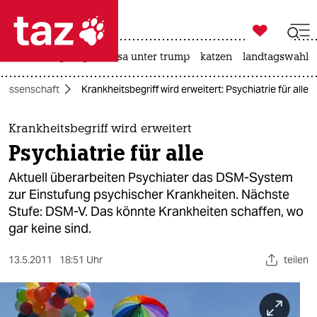

taz zahl ich
hitze
bergsteigen
usa unter trump
katzen
landtagswahl i

taz zahl ich
Wissenschaft
Krankheitsbegriff wird erweitert: Psychiatrie für alle
taz zahl ich
themen
Krankheitsbegriff wird erweitert
Psychiatrie für alle
politik
Aktuell überarbeiten Psychiater das DSM-System
öko
zur Einstufung psychischer Krankheiten. Nächste
Stufe: DSM-V. Das könnte Krankheiten schaffen, wo
gesellschaft
gar keine sind.
kultur
13.5.2011
18:51 Uhr
teilen
sport