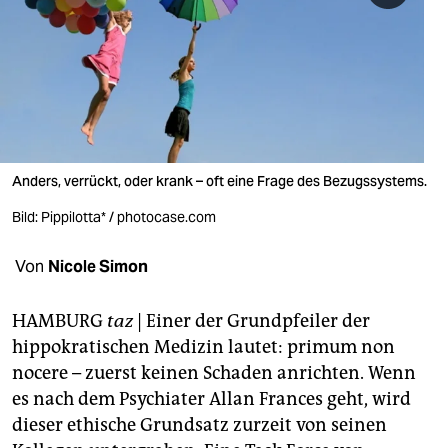
berlin
nord
wahrheit
verlag
verlag
Anders, verrückt, oder krank – oft eine Frage des Bezugssystems.
veranstaltungen
Bild: Pippilotta* / photocase.com
shop
Von
Nicole Simon
fragen & hilfe
HAMBURG
taz
| Einer der Grundpfeiler der
unterstützen
hippokratischen Medizin lautet: primum non
nocere – zuerst keinen Schaden anrichten. Wenn
abo
es nach dem Psychiater Allan Frances geht, wird
genossenschaft
dieser ethische Grundsatz zurzeit von seinen