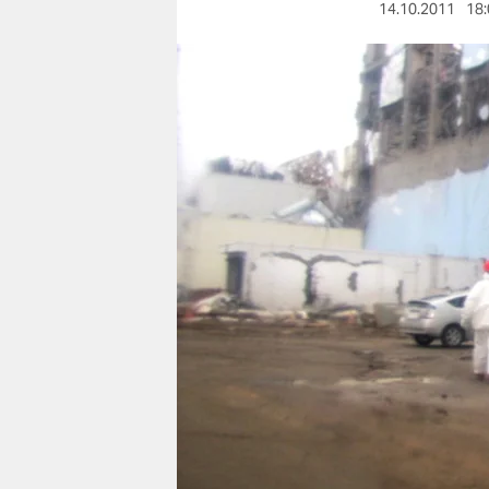
berlin
14.10.2011
18:
nord
wahrheit
verlag
verlag
veranstaltungen
shop
fragen & hilfe
unterstützen
abo
genossenschaft