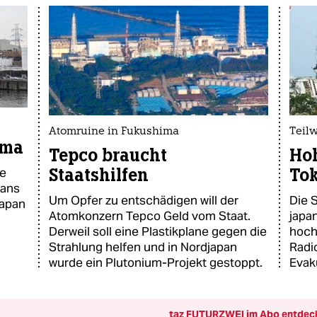
Atomruine in Fukushima
Teil
ima
Tepco braucht
Hoh
Staatshilfen
Tok
ie
 ans
Um Opfer zu entschädigen will der
Die S
Japan
Atomkonzern Tepco Geld vom Staat.
japa
Derweil soll eine Plastikplane gegen die
hoch
Strahlung helfen und in Nordjapan
Radi
wurde ein Plutonium-Projekt gestoppt.
Evak
taz FUTURZWEI im Abo entdec