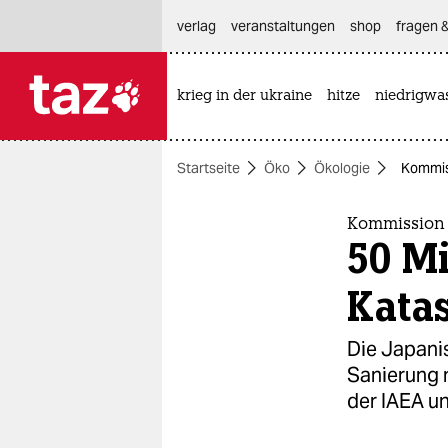
hautnavigation anspringen
hauptinhalt anspringen
footer anspringen
verlag
veranstaltungen
shop
fragen &
krieg in der ukraine
hitze
niedrigwa

taz zahl ich
taz zahl ich
Startseite
Öko
Ökologie
Kommis
themen
politik
Kommission 
50 Mi
öko
Kata
gesellschaft
Die Japani
kultur
Sanierung n
der IAEA u
sport