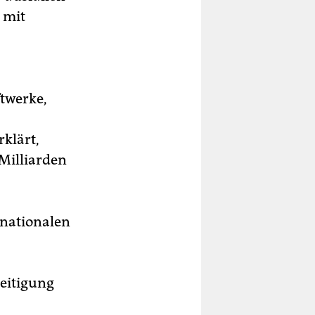
 mit
ftwerke,
klärt,
Milliarden
rnationalen
seitigung