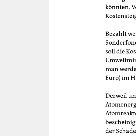
könnten. V
Kostenstei
Bezahlt we
Sonderfond
soll die K
Umweltmini
man werde 
Euro) im H
Derweil un
Atomenergi
Atomreakto
bescheinig
der Schäde