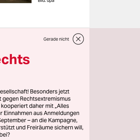
Bild: dpa
at
Gerade nicht
astrophe
echts
ssion
illiarden
esellschaft! Besonders jetzt
rt gegen Rechtsextremismus
net 10
z kooperiert daher mit „Alles
Vierfache
ller Einnahmen aus Anmeldungen
. September – an die Kampagne,
ung des
rstützt und Freiräume sichern will,
bei?