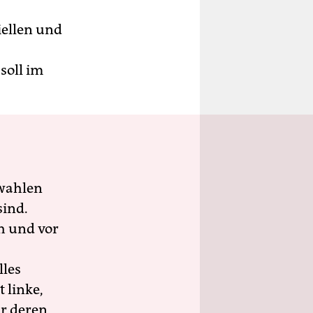
iellen und
soll im
wahlen
sind.
h und vor
lles
 linke,
ür deren