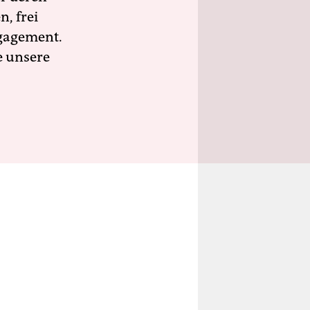
n, frei
ngagement.
e unsere