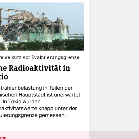
weise kurz vor Evakuierungsgrenze
e Radioaktivität in
io
trahlenbelastung in Teilen der
nischen Hauptstadt ist unerwartet
. In Tokio wurden
oaktivitätswerte knapp unter der
uierungsgrenze gemessen.
ken