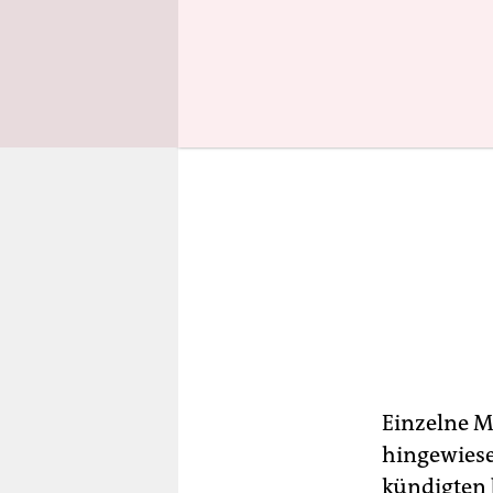
Einzelne M
hingewiese
kündigten b