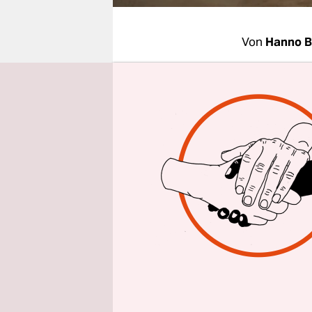
epaper login
Von
Hanno 
BERLIN
taz
Schätzunge
von Fukush
Nachrichte
davon aus,
Euro) hier
Allein der
Milliarden
sei für En
Gebiets no