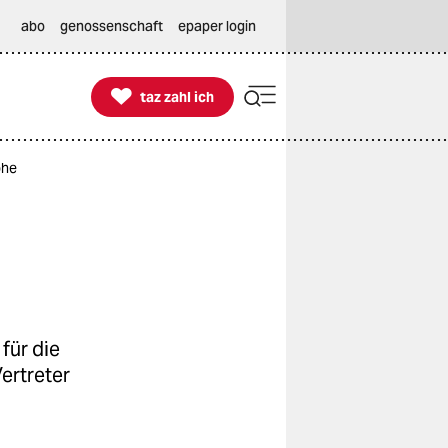
abo
genossenschaft
epaper login

taz zahl ich
taz zahl ich
phe
für die
ertreter