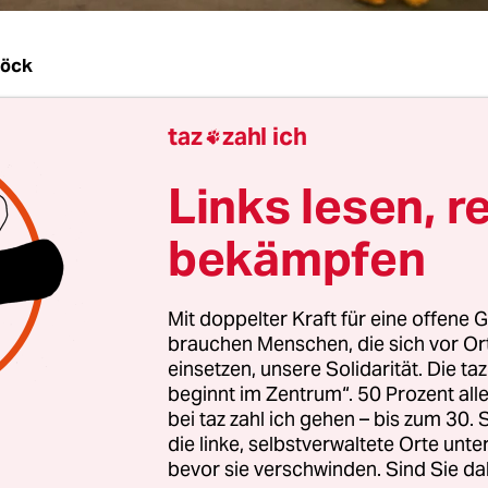
Böck
taz
zahl ich
| Die japanische Kommission für Atomenergie h

n für die noch anstehenden Kosten der Atomkat
Links lesen, r
ima bekannt gegeben. Wie die russische
nagentur RIA Nowosti berichtet, geht die Kommi
bekämpfen
 dass insgesamt etwa 5,7 Billionen Yen (rund 50 M
für bereitgestellt werden müssen.
Mit doppelter Kraft für eine offene G
brauchen Menschen, die sich vor O
 Abriss der Kraftwerksblöcke werde mit umgerech
einsetzen, unsere Solidarität. Die ta
 Euro zu Buche schlagen, heißt es. Ungefähr das 
beginnt im Zentrum“. 50 Prozent a
bei taz zahl ich gehen – bis zum 30
tschädigungszahlungen sowie für Dekontaminier
die linke, selbstverwaltete Orte unte
twendig.
bevor sie verschwinden. Sind Sie da