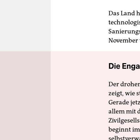
Das Land h
technologi
Sanierungs
November v
Die Enga
Der drohe
zeigt, wie
Gerade jet
allem mit d
Zivilgesell
beginnt im
selbstverw