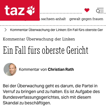

taz zahl ich
hitze
landtagswahl in sachsen-anhalt
gewalt gegen frauen

taz zahl ich
te
Kommentar Überwachung der Linken: Ein Fall fürs oberste Geric
taz zahl ich
Kommentar Überwachung der Linken
themen
Ein Fall fürs oberste Gericht
politik
öko
Kommentar von
Christian Rath
gesellschaft
kultur
Bei der Überwachung geht es darum, die Partei in
Verruf zu bringen und zu halten. Es ist Aufgabe des
sport
Bundesverfassungsgerichtes, sich mit diesem
Skandal zu beschäftigen.