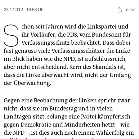
berlin
23.1.2012
18:53 Uhr
teilen
nord
S
chon seit Jahren wird die Linkspartei und
wahrheit
ihr Vorläufer, die PDS, vom Bundesamt für
verlag
Verfassungsschutz beobachtet. Dass dabei
fast genauso viele Verfassungsschützer die Linke
verlag
im Blick haben wie die NPD, ist aufschlussreich,
veranstaltungen
aber nicht entscheidend. Kern des Skandals ist,
dass die Linke überwacht wird, nicht der Umfang
shop
der Überwachung.
fragen & hilfe
Gegen eine Beobachtung der Linken spricht zwar
unterstützen
nicht, dass sie im Bundestag und in vielen
abo
Landtagen sitzt; solange eine Partei kämpferisch
gegen Demokratie und Minderheiten hetzt – wie
genossenschaft
die NPD –, ist dies auch nach einem Wahlerfolg ein