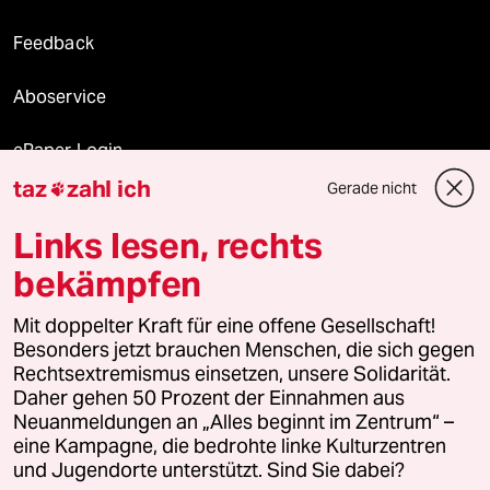
Feedback
Aboservice
ePaper Login
taz
zahl ich
Gerade nicht

Downloads für Abonnierende
Links lesen, rechts
bekämpfen
© 2026 taz Verlags und Vertriebs GmbH
Mit doppelter Kraft für eine offene Gesellschaft!
Alle Rechte vorbehalten. Bei rechtlichen Fragen oder für Genehmigungen
wenden Sie sich bitte an
lizenzen@taz.de
Besonders jetzt brauchen Menschen, die sich gegen
Rechtsextremismus einsetzen, unsere Solidarität.
Daher gehen 50 Prozent der Einnahmen aus
Feedback
Redaktionsstatut
Kommune-Richtlinien
KI-
Neuanmeldungen an „Alles beginnt im Zentrum“ –
eine Kampagne, die bedrohte linke Kulturzentren
Leitlinie
Informant
Datenschutz
Impressum
AGB
und Jugendorte unterstützt. Sind Sie dabei?