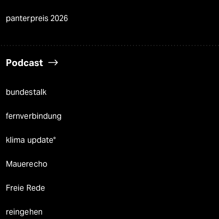
panterpreis 2026
Podcast
bundestalk
fernverbindung
klima update°
Mauerecho
Freie Rede
reingehen