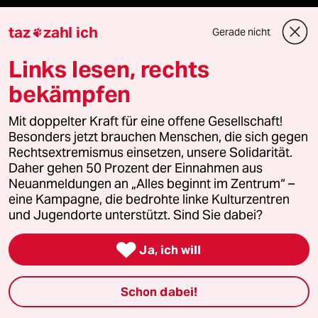
Shop
taz
zahl ich
Gerade nicht

Anzeigen
Links lesen, rechts
bekämpfen
Fragen & Hilfe
Mit doppelter Kraft für eine offene Gesellschaft!
Besonders jetzt brauchen Menschen, die sich gegen
Rechtsextremismus einsetzen, unsere Solidarität.
Feedback
Daher gehen 50 Prozent der Einnahmen aus
Neuanmeldungen an „Alles beginnt im Zentrum“ –
Aboservice
eine Kampagne, die bedrohte linke Kulturzentren
und Jugendorte unterstützt. Sind Sie dabei?
ePaper Login

Ja, ich will
Downloads für Abonnierende
Schon dabei!