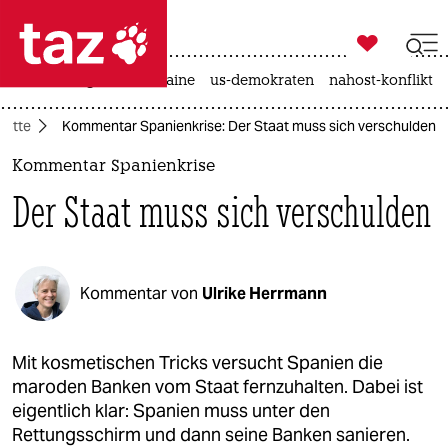

taz zahl ich
hitze
krieg in der ukraine
us-demokraten
nahost-konflikt

taz zahl ich
batte
Kommentar Spanienkrise: Der Staat muss sich verschulden
taz zahl ich
Kommentar Spanienkrise
themen
Der Staat muss sich verschulden
politik
öko
Kommentar von
Ulrike Herrmann
gesellschaft
kultur
Mit kosmetischen Tricks versucht Spanien die
maroden Banken vom Staat fernzuhalten. Dabei ist
sport
eigentlich klar: Spanien muss unter den
Rettungsschirm und dann seine Banken sanieren.