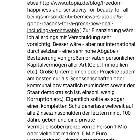
etwa
http://www.utopia.de/blog/freedom-
happiness-and-sensitivity-for-beauty-for-all-
beings-in-solidarity-berniewa-s-utopia/5-
good-reasons-for-a-green-new-deal-
including-a-renewable
) Zur Finanzierung wäre
ich allerdings mit Verschuldung sehr
vorsichtig. Besser wäre - aber nur international
durchsetzbar - eine sehr hohe Abgabe /
Besteuerung von großen privaten persönlichen
Kapitalvermögen aller Art (Geld, Immobilien
etc.). Große Unternehmen oder Projekte zudem
am besten nur als Genossenschaften oder
kommunal bzw staatlich (zumindest soweit der
Staat demokratisch ist, einschl. wenig
Korruption etc.). Eigentlich sollte es sogar
einen kompletten Schuldenerlass weltweit auf
alle Zinseszinsschulden der letzten mind. 100
Jahre geben und eine private
Vermögensobergrenze von je Person 1 Mio
oder vielleicht maximal 5 Mio Euro