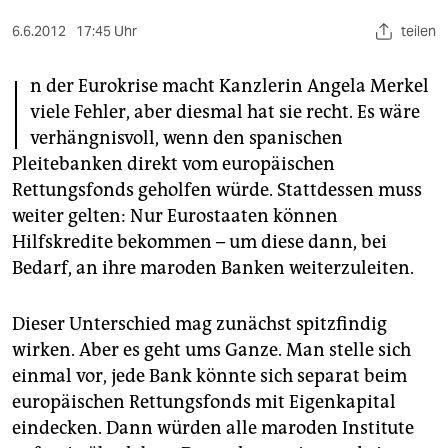
berlin
6.6.2012
17:45 Uhr
teilen
nord
I
n der Eurokrise macht Kanzlerin Angela Merkel
wahrheit
viele Fehler, aber diesmal hat sie recht. Es wäre
verlag
verhängnisvoll, wenn den spanischen
Pleitebanken direkt vom europäischen
verlag
Rettungsfonds geholfen würde. Stattdessen muss
veranstaltungen
weiter gelten: Nur Eurostaaten können
Hilfskredite bekommen – um diese dann, bei
shop
Bedarf, an ihre maroden Banken weiterzuleiten.
fragen & hilfe
Dieser Unterschied mag zunächst spitzfindig
unterstützen
wirken. Aber es geht ums Ganze. Man stelle sich
abo
einmal vor, jede Bank könnte sich separat beim
europäischen Rettungsfonds mit Eigenkapital
genossenschaft
eindecken. Dann würden alle maroden Institute