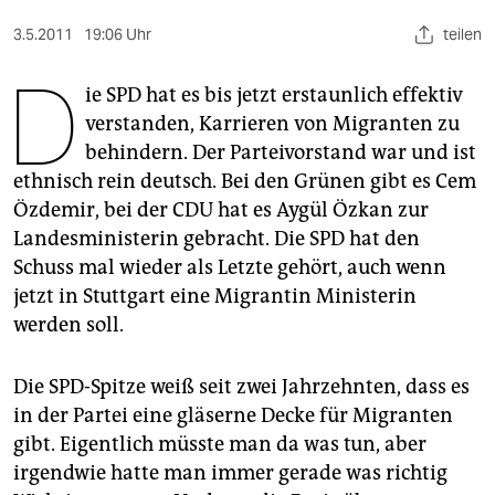
berlin
3.5.2011
19:06 Uhr
teilen
nord
D
ie SPD hat es bis jetzt erstaunlich effektiv
wahrheit
verstanden, Karrieren von Migranten zu
verlag
behindern. Der Parteivorstand war und ist
ethnisch rein deutsch. Bei den Grünen gibt es Cem
verlag
Özdemir, bei der CDU hat es Aygül Özkan zur
veranstaltungen
Landesministerin gebracht. Die SPD hat den
Schuss mal wieder als Letzte gehört, auch wenn
shop
jetzt in Stuttgart eine Migrantin Ministerin
fragen & hilfe
werden soll.
unterstützen
Die SPD-Spitze weiß seit zwei Jahrzehnten, dass es
abo
in der Partei eine gläserne Decke für Migranten
gibt. Eigentlich müsste man da was tun, aber
genossenschaft
irgendwie hatte man immer gerade was richtig