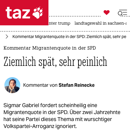

taz zahl ich
nahost-konflikt
usa unter trump
landtagswahl in sachsen-an

taz zahl ich
te
Kommentar Migrantenquote in der SPD: Ziemlich spät, sehr pein
taz zahl ich
Kommentar Migrantenquote in der SPD
themen
Ziemlich spät, sehr peinlich
politik
öko
Kommentar von
Stefan Reinecke
gesellschaft
kultur
Sigmar Gabriel fordert scheinheilig eine
Migrantenquote in der SPD. Über zwei Jahrzehnte
sport
hat seine Partei dieses Thema mit wurschtiger
Volkspartei-Arroganz ignoriert.