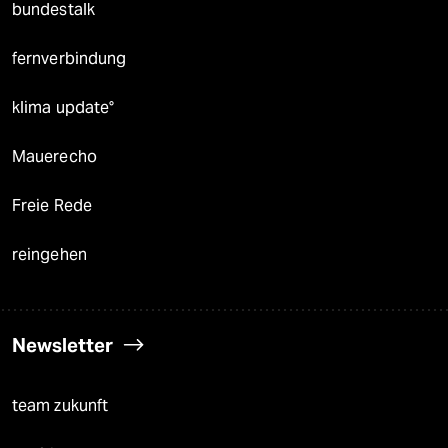
bundestalk
fernverbindung
klima update°
Mauerecho
Freie Rede
reingehen
Newsletter
team zukunft