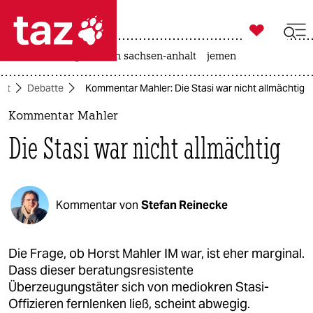

taz zahl ich
rente
landtagswahl in sachsen-anhalt
jemen

taz zahl ich
aft
Debatte
Kommentar Mahler: Die Stasi war nicht allmächtig
taz zahl ich
Kommentar Mahler
themen
Die Stasi war nicht allmächtig
politik
öko
Kommentar von
Stefan Reinecke
gesellschaft
kultur
Die Frage, ob Horst Mahler IM war, ist eher marginal.
Dass dieser beratungsresistente
sport
Überzeugungstäter sich von mediokren Stasi-
Offizieren fernlenken ließ, scheint abwegig.