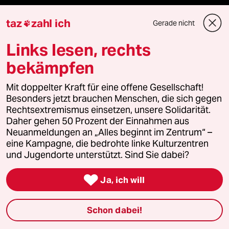
Kantine
taz
zahl ich
Gerade nicht

Links lesen, rechts
Shop
bekämpfen
Anzeigen
Mit doppelter Kraft für eine offene Gesellschaft!
Besonders jetzt brauchen Menschen, die sich gegen
Rechtsextremismus einsetzen, unsere Solidarität.
Fragen & Hilfe
Daher gehen 50 Prozent der Einnahmen aus
Neuanmeldungen an „Alles beginnt im Zentrum“ –
eine Kampagne, die bedrohte linke Kulturzentren
Feedback
und Jugendorte unterstützt. Sind Sie dabei?
Aboservice

Ja, ich will
ePaper Login
Schon dabei!
Downloads für Abonnierende