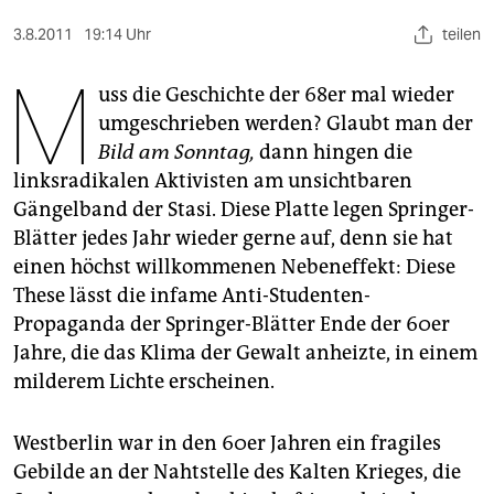
berlin
3.8.2011
19:14 Uhr
teilen
nord
M
uss die Geschichte der 68er mal wieder
wahrheit
umgeschrieben werden? Glaubt man der
verlag
Bild
am Sonntag,
dann hingen die
linksradikalen Aktivisten am unsichtbaren
verlag
Gängelband der Stasi. Diese Platte legen Springer-
veranstaltungen
Blätter jedes Jahr wieder gerne auf, denn sie hat
einen höchst willkommenen Nebeneffekt: Diese
shop
These lässt die infame Anti-Studenten-
fragen & hilfe
Propaganda der Springer-Blätter Ende der 60er
Jahre, die das Klima der Gewalt anheizte, in einem
unterstützen
milderem Lichte erscheinen.
abo
Westberlin war in den 60er Jahren ein fragiles
genossenschaft
Gebilde an der Nahtstelle des Kalten Krieges, die