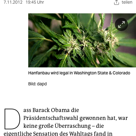
berlin
7.11.2012
19:45 Uhr
teilen
nord
wahrheit
verlag
verlag
veranstaltungen
Hanfanbau wird legal in Washington State & Colorado
shop
Bild: dapd
fragen & hilfe
unterstützen
D
ass Barack Obama die
abo
Präsidentschaftswahl gewonnen hat, war
genossenschaft
keine große Überraschung – die
eigentliche Sensation des Wahltags fand in