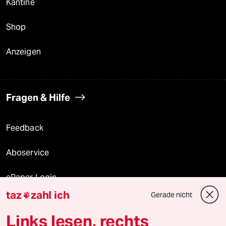
Kantine
Shop
Anzeigen
Fragen & Hilfe
Feedback
Aboservice
ePaper Login
taz
zahl ich
Gerade nicht

Downloads für Abonnierende
Links lesen, rechts