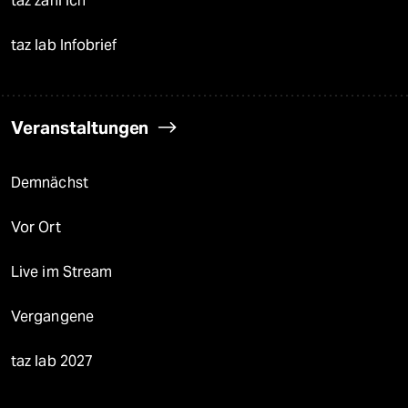
taz zahl ich
taz lab Infobrief
Veranstaltungen
Demnächst
Vor Ort
Live im Stream
Vergangene
taz lab 2027