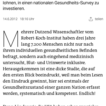
berlin
lohnen, in einen nationalen Gesundheits-Survey zu
investieren.
nord
14.6.2012
18:16 Uhr
teilen
wahrheit
M
verlag
ehrere Dutzend Wissenschaftler vom
Robert-Koch-Institut haben drei Jahre
verlag
lang 7.200 Menschen nicht nur nach
ihrem individuellen gesundheitlichen Befinden
veranstaltungen
befragt, sondern auch eingehend medizinisch
shop
untersucht, Blut- und Urinwerte inklusive.
Herausgekommen ist eine dicke Studie, die auf
fragen & hilfe
den ersten Blick beeindruckt, weil man beim Lesen
unterstützen
den Eindruck gewinnt, hier sei erstmals der
Gesundheitszustand einer ganzen Nation erfasst
abo
worden, systematisch und kompetent. Endlich!
genossenschaft