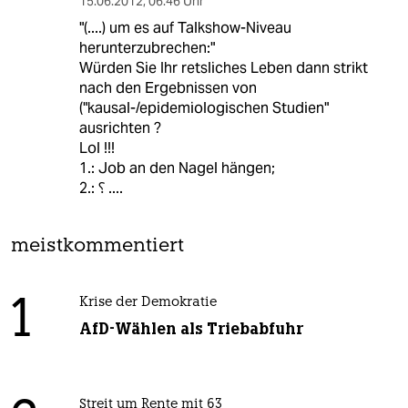
15.06.2012
,
06:46 Uhr
"(....) um es auf Talkshow-Niveau
herunterzubrechen:"
Würden Sie Ihr retsliches Leben dann strikt
nach den Ergebnissen von
("kausal-/epidemiologischen Studien"
ausrichten ?
Lol !!!
1.: Job an den Nagel hängen;
2.: ⸮ ....
meistkommentiert
1
Krise der Demokratie
AfD-Wählen als Triebabfuhr
Streit um Rente mit 63