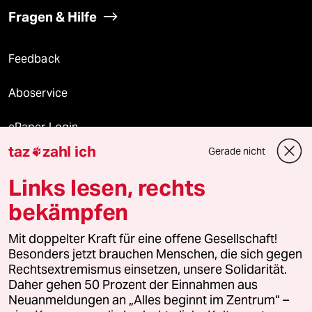
Fragen & Hilfe
Feedback
Aboservice
ePaper Login
taz
zahl ich
Gerade nicht

Downloads für Abonnierende
Links lesen, rechts
bekämpfen
© 2026 taz Verlags und Vertriebs GmbH
Alle Rechte vorbehalten. Bei rechtlichen Fragen oder für Genehmigungen
Mit doppelter Kraft für eine offene Gesellschaft!
wenden Sie sich bitte an
lizenzen@taz.de
Besonders jetzt brauchen Menschen, die sich gegen
Rechtsextremismus einsetzen, unsere Solidarität.
Daher gehen 50 Prozent der Einnahmen aus
Feedback
Redaktionsstatut
Kommune-Richtlinien
KI-
Neuanmeldungen an „Alles beginnt im Zentrum“ –