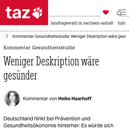

taz zahl ich
niedrigwasser
rente
landtagswahl in sachsen-anhalt
hybri

taz zahl ich
te
Kommentar Gesundheitsstudie: Weniger Deskription wäre gesü
taz zahl ich
Kommentar Gesundheitsstudie
themen
Weniger Deskription wäre
politik
gesünder
öko
gesellschaft
Kommentar von
Heike Haarhoff
kultur
sport
Deutschland hinkt bei Prävention und
Gesundheitsökonomie hinterher: Es würde sich