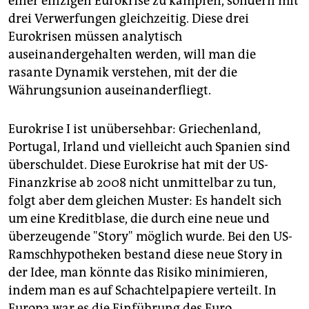
einer einzigen Eurokrise zu kämpfen, sondern mit
epaper login
drei Verwerfungen gleichzeitig. Diese drei
Eurokrisen müssen analytisch
auseinandergehalten werden, will man die
rasante Dynamik verstehen, mit der die
Währungsunion auseinanderfliegt.
Eurokrise I ist unübersehbar: Griechenland,
Portugal, Irland und vielleicht auch Spanien sind
überschuldet. Diese Eurokrise hat mit der US-
Finanzkrise ab 2008 nicht unmittelbar zu tun,
folgt aber dem gleichen Muster: Es handelt sich
um eine Kreditblase, die durch eine neue und
überzeugende "Story" möglich wurde. Bei den US-
Ramschhypotheken bestand diese neue Story in
der Idee, man könnte das Risiko minimieren,
indem man es auf Schachtelpapiere verteilt. In
Europa war es die Einführung des Euro.