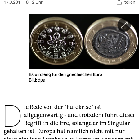
berlin
17.9.2011
8:12 Uhr
teilen
nord
wahrheit
verlag
verlag
veranstaltungen
Es wird eng für den griechischen Euro
shop
Bild: dpa
fragen & hilfe
D
unterstützen
ie Rede von der "Eurokrise" ist
allgegenwärtig - und trotzdem führt dieser
abo
Begriff in die Irre, solange er im Singular
genossenschaft
gehalten ist. Europa hat nämlich nicht mit nur