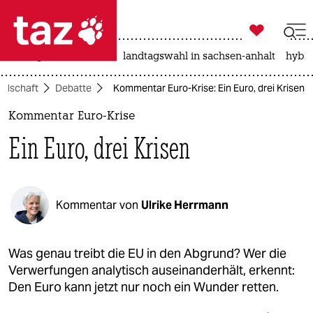

taz zahl ich
niedrigwasser
rente
landtagswahl in sachsen-anhalt
hybri

taz zahl ich
ellschaft
Debatte
Kommentar Euro-Krise: Ein Euro, drei Krisen
taz zahl ich
Kommentar Euro-Krise
themen
Ein Euro, drei Krisen
politik
öko
Kommentar von
Ulrike Herrmann
gesellschaft
kultur
Was genau treibt die EU in den Abgrund? Wer die
Verwerfungen analytisch auseinanderhält, erkennt:
sport
Den Euro kann jetzt nur noch ein Wunder retten.