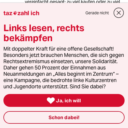
vereinfacht gesagt: zu viel kaufen oder zu viel
verkaufen/verleihen. Wir können unsere
taz
zahl ich
Gerade nicht

Wirtschaft nicht dazu zwingen, weniger
produktiv und wettbewerbsfähig zu sein - wir
Links lesen, rechts
könnten wahrscheinlich schon, aber wir sind ja
nicht total bescheuert. Also müssen die
bekämpfen
anderen weniger bei uns einkaufen/ausleihen,
dann pendelt sich das alles ein. Das tun die
Mit doppelter Kraft für eine offene Gesellschaft!
anderen automatisch, weil sie weniger Geld
Besonders jetzt brauchen Menschen, die sich gegen
haben, dass sie bei uns ausgeben können (weil
Rechtsextremismus einsetzen, unsere Solidarität.
wir und andere ihnen weniger leihen und sie
Daher gehen 50 Prozent der Einnahmen aus
sich in Rezession befinden). Das wird unserer
Neuanmeldungen an „Alles beginnt im Zentrum“ –
Exportindustrie überigens auch wehtun. Wir
eine Kampagne, die bedrohte linke Kulturzentren
leisten also unseren Beitrag automatisch.
und Jugendorte unterstützt. Sind Sie dabei?
Zu guter letzt: Das eigentliche Problem

Ja, ich will
übersehen Sie (natürlich). Die Staaten sind von
den Märkten nicht in die Schulden gezwungen
worden. Staaten haben sich freiwillig
Schon dabei!
verschuldet, weil Politiker ihren Wählern ein
Wohlstandsniveau vorgaukeln/ermöglichen