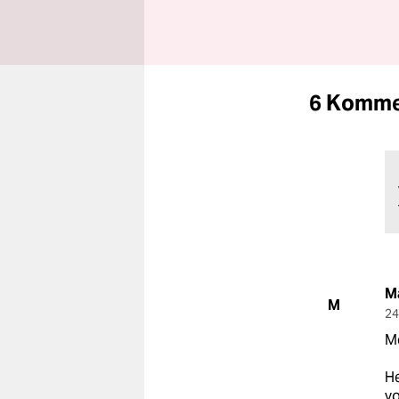
6 Komme
M
M
24
Me
He
v