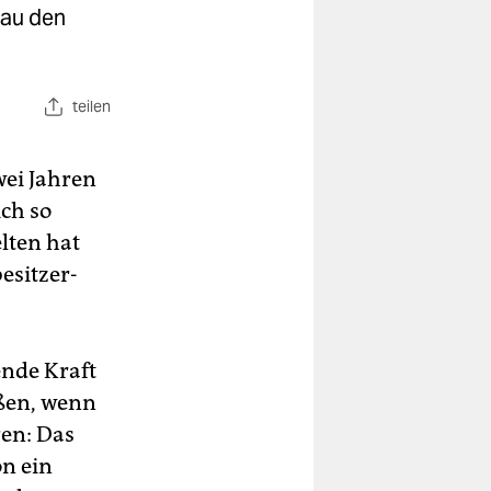
nau den
teilen
wei Jahren
ich so
lten hat
esitzer-
ende Kraft
ßen, wenn
en: Das
on ein