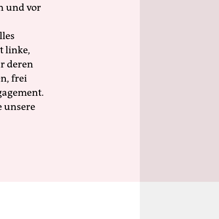
h und vor
lles
 linke,
ür deren
n, frei
ngagement.
e unsere