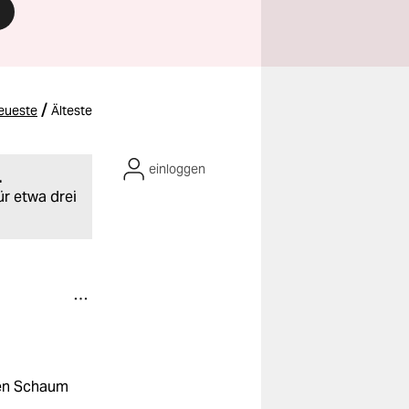
/
eueste
Älteste
einloggen
.
ür etwa drei
 den Schaum