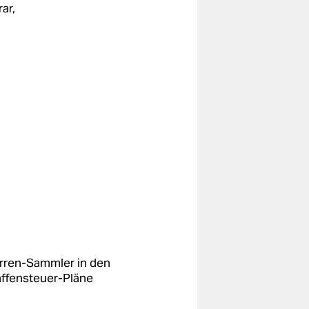
ar,
arren-Sammler in den
affensteuer-Pläne