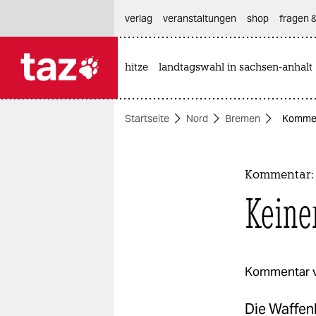
hautnavigation anspringen
hauptinhalt anspringen
footer anspringen
verlag
veranstaltungen
shop
fragen &
hitze
landtagswahl in sachsen-anhalt

taz zahl ich
taz zahl ich
Startseite
Nord
Bremen
Komment
themen
politik
Kommentar: 
öko
Keine
gesellschaft
kultur
Kommentar 
sport
Die Waffenb