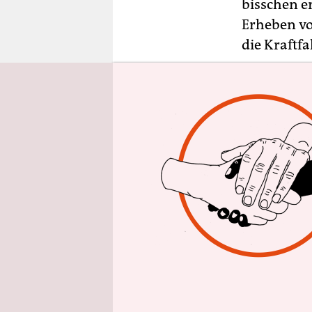
epaper login
bisschen e
Erheben vo
die Kraftf