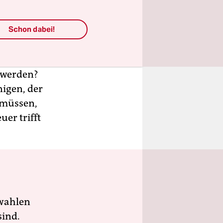
ruktur zu
Schon dabei!
usgleich
sten,
ntions-
n werden?
nigen, der
 müssen,
er trifft
wahlen
sind.