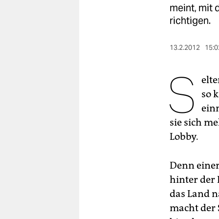
berlin
meint, mit
richtigen.
nord
wahrheit
13.2.2012
15:0
verlag
S
elt
verlag
so 
veranstaltungen
ein
sie sich m
shop
Lobby.
fragen & hilfe
unterstützen
Denn einers
hinter der
abo
das Land n
genossenschaft
macht der 