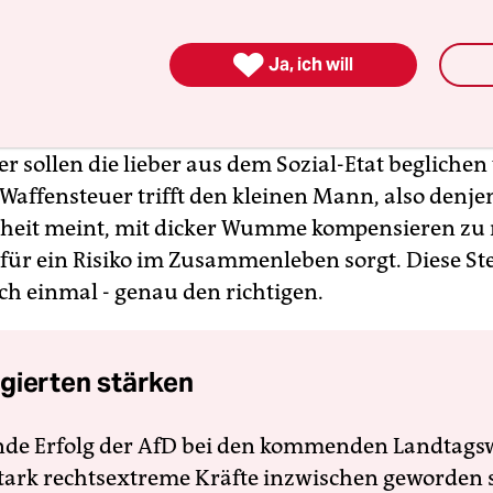
icht. Der Staat erhebt Steuern, um seine Infrast

Ja, ich will
ten. Und es wird dabei auch nach einem Lastena
utofahren verursacht Straßenbau- und Umweltko
tz - Kontroll- und mindestens Kriminalitätspräve
er sollen die lieber aus dem Sozial-Etat begliche
 Waffensteuer trifft den kleinen Mann, also denje
nheit meint, mit dicker Wumme kompensieren zu
für ein Risiko im Zusammenleben sorgt. Diese Steu
ich einmal - genau den richtigen.
gierten stärken
nde Erfolg der AfD bei den kommenden Landtags
 stark rechtsextreme Kräfte inzwischen geworden 