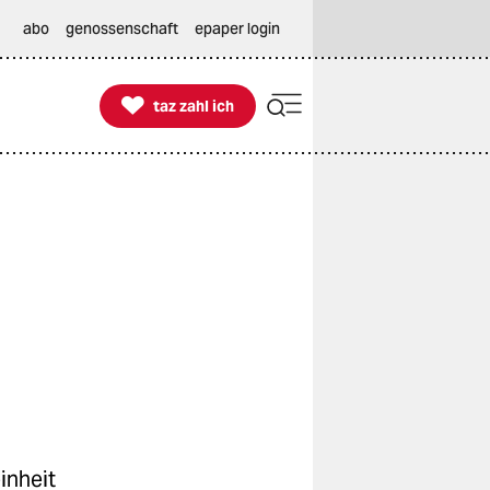
abo
genossenschaft
epaper login

taz zahl ich
taz zahl ich
inheit