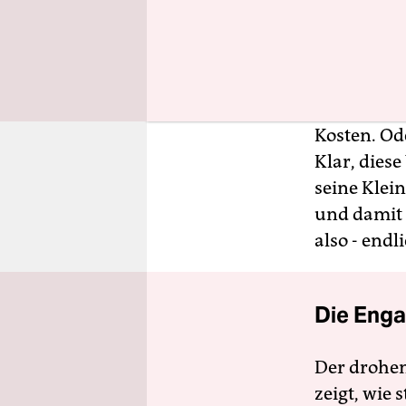
Natürlich n
gewährleis
gesucht: A
Waffenbesi
Kosten. Od
Klar, diese
seine Klei
und damit 
also - endl
Die Enga
Der drohe
zeigt, wie