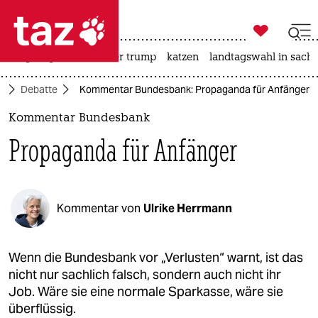

taz zahl ich
bergsteigen
usa unter trump
katzen
landtagswahl in sachs

taz zahl ich
t
Debatte
Kommentar Bundesbank: Propaganda für Anfänger
taz zahl ich
Kommentar Bundesbank
themen
Propaganda für Anfänger
politik
öko
Kommentar von
Ulrike Herrmann
gesellschaft
kultur
Wenn die Bundesbank vor „Verlusten“ warnt, ist das
nicht nur sachlich falsch, sondern auch nicht ihr
sport
Job. Wäre sie eine normale Sparkasse, wäre sie
überflüssig.