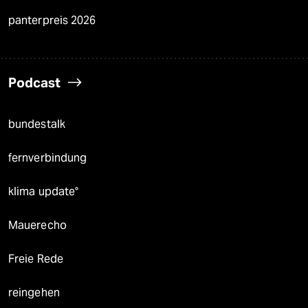
panterpreis 2026
Podcast
bundestalk
fernverbindung
klima update°
Mauerecho
Freie Rede
reingehen