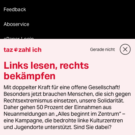
Feedback
Aboservice
ePaper Login
taz
zahl ich
Gerade nicht

Downloads für Abonnierende
Links lesen, rechts
bekämpfen
© 2026 taz Verlags und Vertriebs GmbH
Mit doppelter Kraft für eine offene Gesellschaft!
Alle Rechte vorbehalten. Bei rechtlichen Fragen oder für Genehmigungen
wenden Sie sich bitte an
lizenzen@taz.de
Besonders jetzt brauchen Menschen, die sich gegen
Rechtsextremismus einsetzen, unsere Solidarität.
Daher gehen 50 Prozent der Einnahmen aus
Feedback
Redaktionsstatut
Kommune-Richtlinien
KI-
Neuanmeldungen an „Alles beginnt im Zentrum“ –
eine Kampagne, die bedrohte linke Kulturzentren
Leitlinie
Informant
Datenschutz
Impressum
AGB
und Jugendorte unterstützt. Sind Sie dabei?