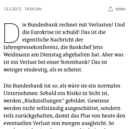
berlin
13.3.2012
18:59 Uhr
teilen
nord
D
ie Bundesbank rechnet mit Verlusten! Und
wahrheit
die Eurokrise ist schuld! Das ist die
verlag
eigentliche Nachricht der
Jahrespressekonferenz, die Bankchef Jens
verlag
Weidmann am Dienstag abgehalten hat. Aber was
veranstaltungen
ist ein Verlust bei einer Notenbank? Das ist
weniger eindeutig, als es scheint.
shop
fragen & hilfe
Die Bundesbank tut so, als wäre sie ein normales
Unternehmen. Sobald ein Risiko in Sicht ist,
unterstützen
werden „Rückstellungen“ gebildet. Gewinne
abo
werden nicht vollständig ausgeschüttet, sondern
teils zurückgehalten, damit das Plus von heute den
genossenschaft
eventuellen Verlust von morgen ausgleicht. So