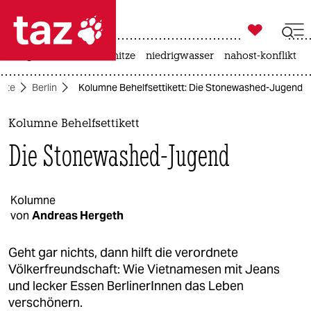

taz zahl ich
krieg in der ukraine
hitze
niedrigwasser
nahost-konflikt

taz zahl ich
eite
Berlin
Kolumne Behelfsettikett: Die Stonewashed-Jugend
taz zahl ich
themen
Kolumne Behelfsettikett
Die Stonewashed-Jugend
politik
öko
Kolumne
von
Andreas Hergeth
gesellschaft
kultur
Geht gar nichts, dann hilft die verordnete
Völkerfreundschaft​: Wie Vietnamesen mit Jeans
sport
und lecker Essen BerlinerInnen das Leben
verschönern.