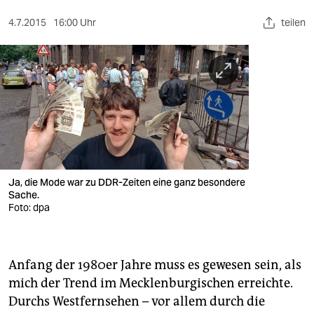
berlin
4.7.2015
16:00 Uhr
teilen
nord
wahrheit
verlag
verlag
veranstaltungen
shop
Ja, die Mode war zu DDR-Zeiten eine ganz besondere
Sache.
fragen & hilfe
Foto: dpa
unterstützen
abo
Anfang der 1980er Jahre muss es gewesen sein, als
mich der Trend im Mecklenburgischen erreichte.
genossenschaft
Durchs Westfernsehen – vor allem durch die