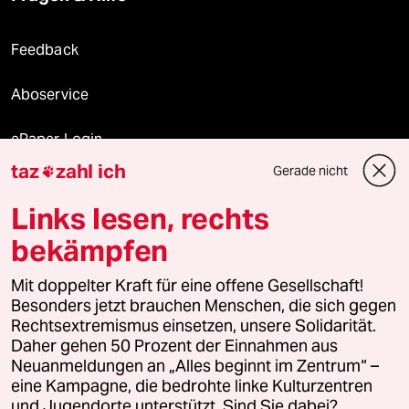
Feedback
Aboservice
ePaper Login
taz
zahl ich
Gerade nicht

Downloads für Abonnierende
Links lesen, rechts
bekämpfen
© 2026 taz Verlags und Vertriebs GmbH
Mit doppelter Kraft für eine offene Gesellschaft!
Alle Rechte vorbehalten. Bei rechtlichen Fragen oder für Genehmigungen
wenden Sie sich bitte an
lizenzen@taz.de
Besonders jetzt brauchen Menschen, die sich gegen
Rechtsextremismus einsetzen, unsere Solidarität.
Daher gehen 50 Prozent der Einnahmen aus
Feedback
Redaktionsstatut
Kommune-Richtlinien
KI-
Neuanmeldungen an „Alles beginnt im Zentrum“ –
eine Kampagne, die bedrohte linke Kulturzentren
Leitlinie
Informant
Datenschutz
Impressum
AGB
und Jugendorte unterstützt. Sind Sie dabei?