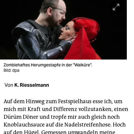
berlin
nord
wahrheit
verlag
verlag
veranstaltungen
Zombiehaftes Herumgestapfe in der "Walküre".
Bild: dpa
shop
Von
K. Riesselmann
fragen & hilfe
unterstützen
Auf dem Hinweg zum Festspielhaus esse ich, um
mich mit Kraft und Differenz vollzutanken, einen
abo
Dürüm Döner und tropfe mir auch gleich noch
genossenschaft
Knoblauchsauce auf die Nadelstreifenhose. Hoch
auf den Hügel. Gemessen umwandeln meine