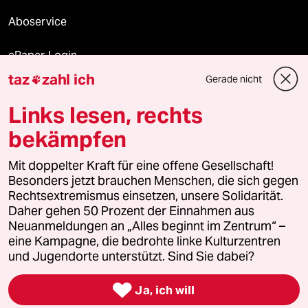
Aboservice
ePaper Login
taz
zahl ich
Gerade nicht

Downloads für Abonnierende
Links lesen, rechts
bekämpfen
© 2026 taz Verlags und Vertriebs GmbH
Mit doppelter Kraft für eine offene Gesellschaft!
Alle Rechte vorbehalten. Bei rechtlichen Fragen oder für Genehmigungen
wenden Sie sich bitte an
lizenzen@taz.de
Besonders jetzt brauchen Menschen, die sich gegen
Rechtsextremismus einsetzen, unsere Solidarität.
Daher gehen 50 Prozent der Einnahmen aus
Feedback
Redaktionsstatut
Kommune-Richtlinien
KI-
Neuanmeldungen an „Alles beginnt im Zentrum“ –
eine Kampagne, die bedrohte linke Kulturzentren
Leitlinie
Informant
Datenschutz
Impressum
AGB
und Jugendorte unterstützt. Sind Sie dabei?
Seitenwende
Einwilligungen widerrufen (Ads)

Ja, ich will