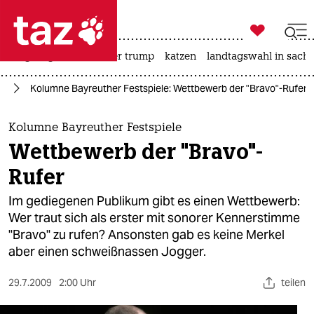

taz zahl ich
bergsteigen
usa unter trump
katzen
landtagswahl in sachs

taz zahl ich
te
Kolumne Bayreuther Festspiele: Wettbewerb der "Bravo"-Rufer
taz zahl ich
themen
Kolumne Bayreuther Festspiele
Wettbewerb der "Bravo"-
politik
Rufer
öko
Im gediegenen Publikum gibt es einen Wettbewerb:
Wer traut sich als erster mit sonorer Kennerstimme
gesellschaft
"Bravo" zu rufen? Ansonsten gab es keine Merkel
aber einen schweißnassen Jogger.
kultur
sport
29.7.2009
2:00 Uhr
teilen