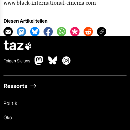
www.black-international-cinema.com
Diesen Artikel teilen
taz

Folgen Sie uns
Ressorts
Politik
Öko