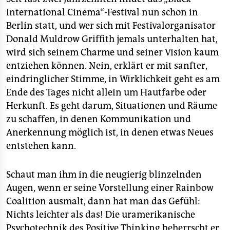
epaper login
International Cinema“-Festival nun schon in
Berlin statt, und wer sich mit Festivalorganisator
Donald Muldrow Griffith jemals unterhalten hat,
wird sich seinem Charme und seiner Vision kaum
entziehen können. Nein, erklärt er mit sanfter,
eindringlicher Stimme, in Wirklichkeit geht es am
Ende des Tages nicht allein um Hautfarbe oder
Herkunft. Es geht darum, Situationen und Räume
zu schaffen, in denen Kommunikation und
Anerkennung möglich ist, in denen etwas Neues
entstehen kann.
Schaut man ihm in die neugierig blinzelnden
Augen, wenn er seine Vorstellung einer Rainbow
Coalition ausmalt, dann hat man das Gefühl:
Nichts leichter als das! Die uramerikanische
Psychotechnik des Positive Thinking beherrscht er