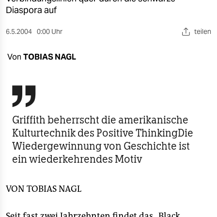
berlin
Diaspora auf
nord
6.5.2004
0:00 Uhr
teilen
wahrheit
Von
TOBIAS NAGL
verlag
verlag

veranstaltungen
Griffith beherrscht die amerikanische
shop
Kulturtechnik des Positive ThinkingDie
fragen & hilfe
Wiedergewinnung von Geschichte ist
ein wiederkehrendes Motiv
unterstützen
abo
VON
TOBIAS NAGL
genossenschaft
Seit fast zwei Jahrzehnten findet das „Black