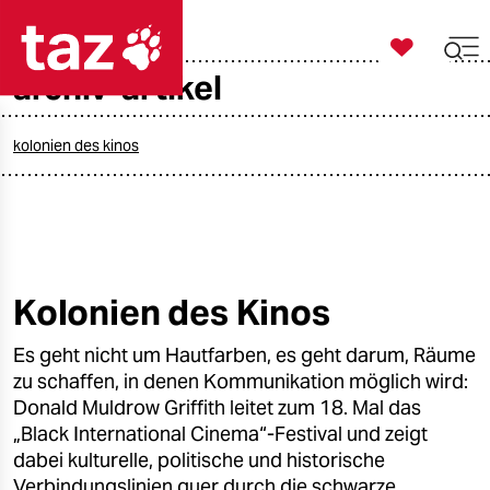

taz zahl ich
archiv-artikel

taz zahl ich
taz zahl ich
kolonien des kinos
themen
politik
öko
Kolonien des Kinos
gesellschaft
Es geht nicht um Hautfarben, es geht darum, Räume
zu schaffen, in denen Kommunikation möglich wird:
kultur
Donald Muldrow Griffith leitet zum 18. Mal das
„Black International Cinema“-Festival und zeigt
sport
dabei kulturelle, politische und historische
Verbindungslinien quer durch die schwarze