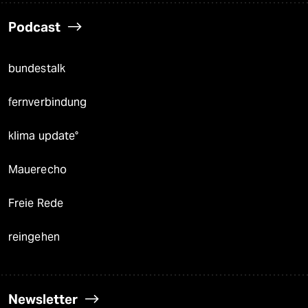
Podcast
bundestalk
fernverbindung
klima update°
Mauerecho
Freie Rede
reingehen
Newsletter