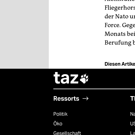
epaper login
Fliegerhor
der Nato un
Force. Geg
Monats bei
Berufung 
Diesen Artikel
taz

Ressorts
T
Politik
Na
Öko
U
Gesellschaft
L