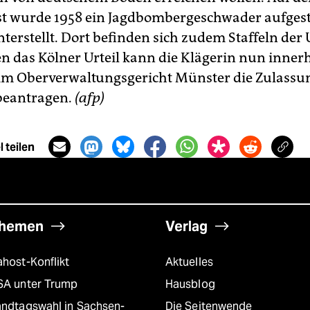
st wurde 1958 ein Jagdbombergeschwader aufgest
terstellt. Dort befinden sich zudem Staffeln der 
en das Kölner Urteil kann die Klägerin nun inner
m Oberverwaltungsgericht Münster die Zulassu
beantragen.
(afp)
 teilen
hemen
Verlag
host-Konflikt
Aktuelles
SA unter Trump
Hausblog
andtagswahl in Sachsen-
Die Seitenwende