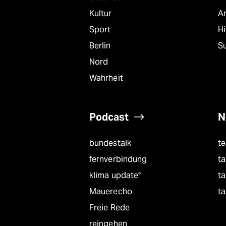
Kultur
A
Sport
Hi
Berlin
S
Nord
Wahrheit
Podcast
N
bundestalk
t
fernverbindung
ta
klima update°
ta
Mauerecho
ta
Freie Rede
reingehen