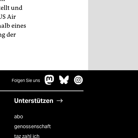
ellt und
US Air
halb eines
ng der
Folgen Sie uns
Unterstützen
abo
genossenschaft
taz zahl ich