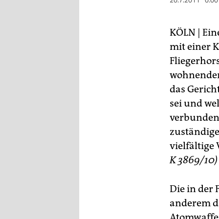
berlin
20.7.2011
0:00
nord
KÖLN |
Eine
wahrheit
mit einer 
Fliegerhors
verlag
wohnenden 
verlag
das Gerich
sei und we
veranstaltungen
verbunden 
shop
zuständige
fragen & hilfe
vielfältig
K 3869/10)
unterstützen
abo
Die in der
genossenschaft
anderem di
Atomwaffen