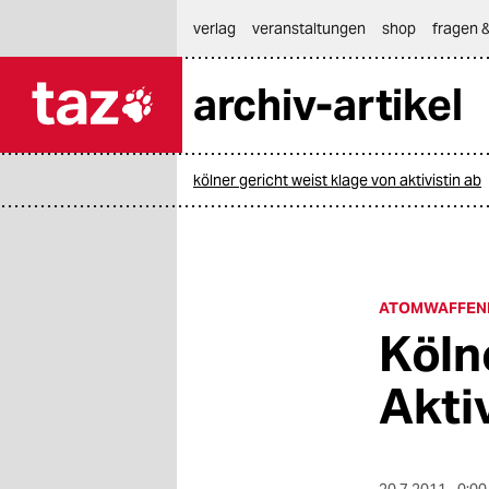
hautnavigation anspringen
hauptinhalt anspringen
footer anspringen
verlag
veranstaltungen
shop
fragen &
archiv-artikel

taz zahl ich
taz zahl ich
kölner gericht weist klage von aktivistin ab
themen
politik
öko
ATOMWAFFENL
Köln
gesellschaft
Akti
kultur
sport