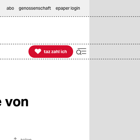
abo
genossenschaft
epaper login

taz zahl ich
taz zahl ich
e von