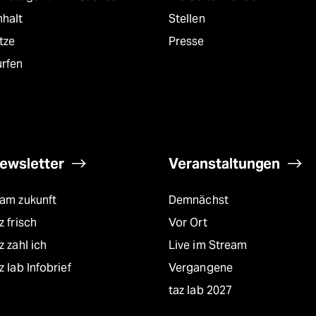
nhalt
Stellen
tze
Presse
urfen
ewsletter
Veranstaltungen
eam zukunft
Demnächst
z frisch
Vor Ort
z zahl ich
Live im Stream
z lab Infobrief
Vergangene
taz lab 2027