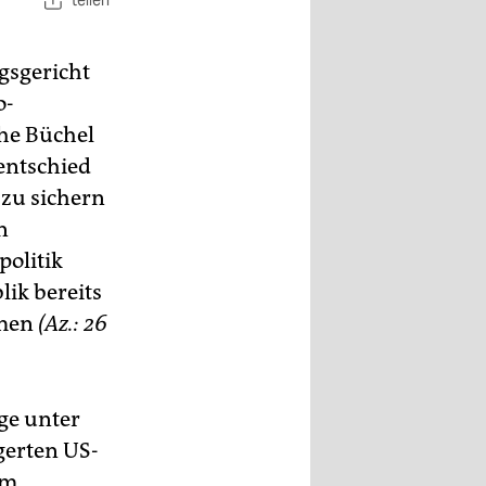
teilen
gsgericht
o-
ahe Büchel
entschied
 zu sichern
n
politik
ik bereits
mmen
(Az.: 26
ge unter
gerten US-
em