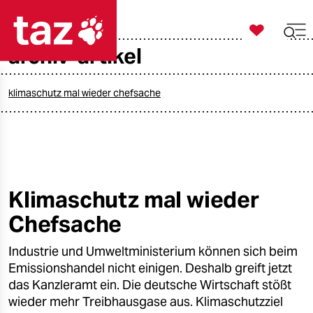

taz zahl ich
archiv-artikel

taz zahl ich
taz zahl ich
klimaschutz mal wieder chefsache
themen
politik
öko
Klimaschutz mal wieder
Chefsache
gesellschaft
Industrie und Umweltministerium können sich beim
kultur
Emissionshandel nicht einigen. Deshalb greift jetzt
sport
das Kanzleramt ein. Die deutsche Wirtschaft stößt
wieder mehr Treibhausgase aus. Klimaschutzziel