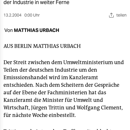
berlin
der Industrie in weiter Ferne
nord
13.2.2004
0:00 Uhr
teilen
wahrheit
Von
MATTHIAS URBACH
verlag
AUS BERLIN
MATTHIAS URBACH
verlag
Der Streit zwischen dem Umweltministerium und
veranstaltungen
Teilen der deutschen Industrie um den
shop
Emisssionshandel wird im Kanzleramt
entschieden. Nach dem Scheitern der Gespräche
fragen & hilfe
auf der Ebene der Fachministerien hat das
unterstützen
Kanzleramt die Minister für Umwelt und
Wirtschaft, Jürgen Trittin und Wolfgang Clement,
abo
für nächste Woche einbestellt.
genossenschaft