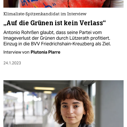
berlin
nord
Klimaliste-Spitzenkandidat im Interview
„Auf die Grünen ist kein Verlass“
wahrheit
Antonio Rohrßen glaubt, dass seine Partei vom
verlag
Imageverlust der Grünen durch Lützerath profitiert.
Einzug in die BVV Friedrichshain-Kreuzberg als Ziel.
verlag
Interview von
Plutonia Plarre
veranstaltungen
24.1.2023
shop
fragen & hilfe
unterstützen
abo
genossenschaft