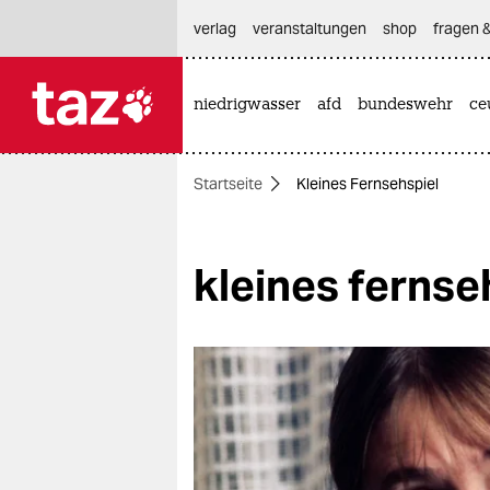
hautnavigation anspringen
hauptinhalt anspringen
footer anspringen
verlag
veranstaltungen
shop
fragen &
niedrigwasser
afd
bundeswehr
ce

taz zahl ich
taz zahl ich
Startseite
Kleines Fernsehspiel
themen
politik
kleines fernse
öko
gesellschaft
kultur
sport