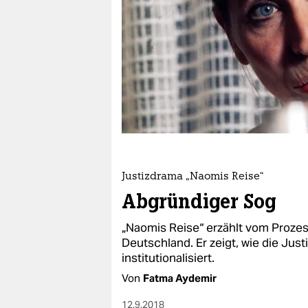
berlin
nord
wahrheit
verlag
verlag
veranstaltungen
shop
Justizdrama „Naomis Reise“
Abgründiger Sog
fragen & hilfe
„Naomis Reise“ erzählt vom Prozes
unterstützen
Deutschland. Er zeigt, wie die Jus
abo
institutionalisiert.
Von
Fatma Aydemir
genossenschaft
12.9.2018