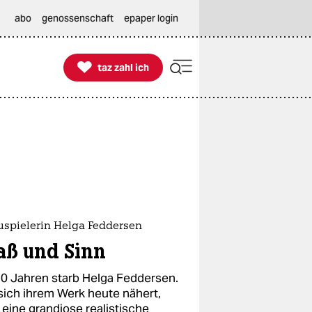
abo
genossenschaft
epaper login

taz zahl ich
taz zahl ich
uspielerin Helga Feddersen
aß und Sinn
30 Jahren starb Helga Feddersen.
sich ihrem Werk heute nähert,
 eine grandiose realistische