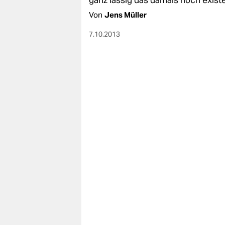
ganz lässig das damals noch exis
Von
Jens Müller
7.10.2013