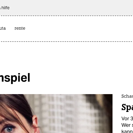
 hilfe
uta
rente
hspiel
Scha
Sp
Vor 
Wer 
kann