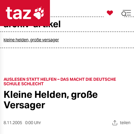

taz zahl ich
archiv-artikel

taz zahl ich
taz zahl ich
kleine helden, große versager
themen
politik
AUSLESEN STATT HELFEN – DAS MACHT DIE DEUTSCHE
öko
SCHULE SCHLECHT
Kleine Helden, große
gesellschaft
Versager
kultur
sport
8.11.2005
0:00 Uhr
teilen