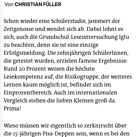
berlin
Von
CHRISTIAN FÜLLER
nord
Schon wieder eine Schülerstudie, jammert der
wahrheit
Zeitgenosse und wendet sich ab. Dabei lohnt es
sich, auch die Grundschul-Leseuntersuchung Iglu
verlag
zu beachten, denn sie ist eine einzige
Erfolgsmeldung. Die zehnjährigen SchülerInnen,
verlag
die getestet wurden, erzielen famose Ergebnisse:
veranstaltungen
Rund 20 Prozent weisen die höchste
Lesekompetenz auf, die Risikogruppe, der weiteres
shop
Lernen kaum möglich ist, befindet sich im
fragen & hilfe
Einprozentbereich. Auch im internationalen
Vergleich stehen die lieben Kleinen groß da.
unterstützen
Prima!
abo
Wieso müssen wir eigentlich so zerknirscht über
genossenschaft
die 15-jährigen Pisa-Deppen sein, wenn es bei den