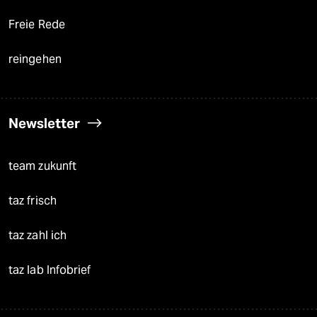
Freie Rede
reingehen
Newsletter
team zukunft
taz frisch
taz zahl ich
taz lab Infobrief