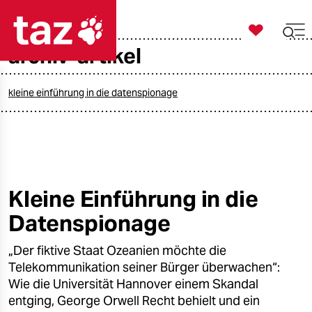

taz zahl ich
archiv-artikel

taz zahl ich
taz zahl ich
kleine einführung in die datenspionage
themen
politik
öko
Kleine Einführung in die
Datenspionage
gesellschaft
„Der fiktive Staat Ozeanien möchte die
kultur
Telekommunikation seiner Bürger überwachen“:
sport
Wie die Universität Hannover einem Skandal
entging, George Orwell Recht behielt und ein