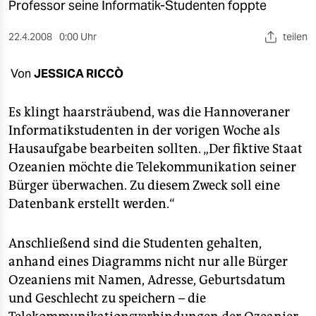
berlin
Professor seine Informatik-Studenten foppte
nord
22.4.2008
0:00 Uhr
teilen
wahrheit
Von
JESSICA RICCÒ
verlag
Es klingt haarsträubend, was die Hannoveraner
verlag
Informatikstudenten in der vorigen Woche als
Hausaufgabe bearbeiten sollten. „Der fiktive Staat
veranstaltungen
Ozeanien möchte die Telekommunikation seiner
shop
Bürger überwachen. Zu diesem Zweck soll eine
Datenbank erstellt werden.“
fragen & hilfe
unterstützen
Anschließend sind die Studenten gehalten,
anhand eines Diagramms nicht nur alle Bürger
abo
Ozeaniens mit Namen, Adresse, Geburtsdatum
genossenschaft
und Geschlecht zu speichern – die