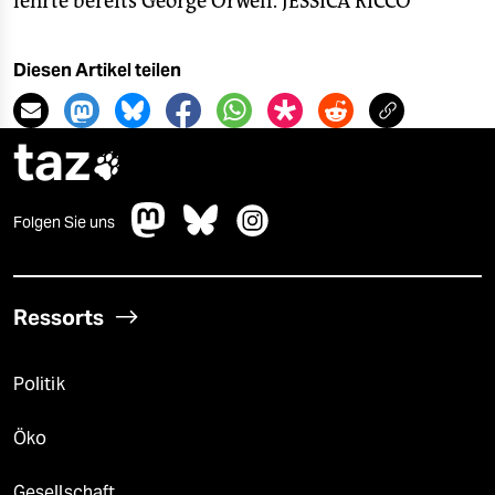
lehrte bereits George Orwell.
JESSICA RICCÒ
Diesen Artikel teilen
taz

Folgen Sie uns
Ressorts
Politik
Öko
Gesellschaft