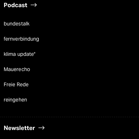
Podcast
bundestalk
fernverbindung
klima update°
Mauerecho
Freie Rede
reingehen
Newsletter