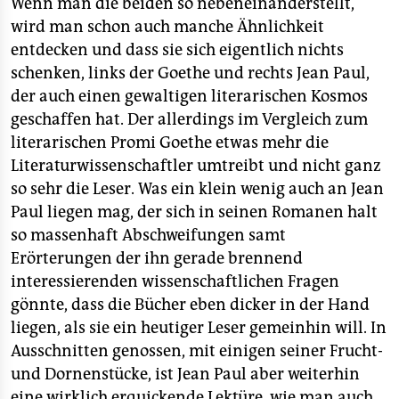
berlin
Wenn man die beiden so nebeneinanderstellt,
wird man schon auch manche Ähnlichkeit
nord
entdecken und dass sie sich eigentlich nichts
schenken, links der Goethe und rechts Jean Paul,
wahrheit
der auch einen gewaltigen literarischen Kosmos
verlag
geschaffen hat. Der allerdings im Vergleich zum
literarischen Promi Goethe etwas mehr die
verlag
Literaturwissenschaftler umtreibt und nicht ganz
so sehr die Leser. Was ein klein wenig auch an Jean
veranstaltungen
Paul liegen mag, der sich in seinen Romanen halt
shop
so massenhaft Abschweifungen samt
Erörterungen der ihn gerade brennend
fragen & hilfe
interessierenden wissenschaftlichen Fragen
unterstützen
gönnte, dass die Bücher eben dicker in der Hand
liegen, als sie ein heutiger Leser gemeinhin will. In
abo
Ausschnitten genossen, mit einigen seiner Frucht-
genossenschaft
und Dornenstücke, ist Jean Paul aber weiterhin
eine wirklich erquickende Lektüre, wie man auch