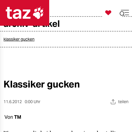

taz zahl ich
archiv-artikel

taz zahl ich
taz zahl ich
klassiker gucken
themen
politik
öko
Klassiker gucken
gesellschaft
11.6.2012
0:00 Uhr
teilen
kultur
Von
TM
sport