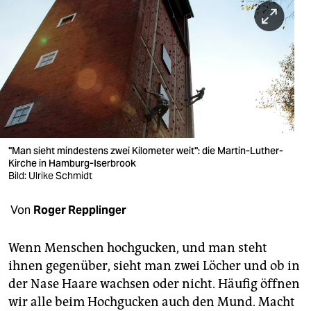
berlin
nord
wahrheit
verlag
verlag
veranstaltungen
"Man sieht mindestens zwei Kilometer weit": die Martin-Luther-
Kirche in Hamburg-Iserbrook
shop
Bild: Ulrike Schmidt
fragen & hilfe
Von
Roger Repplinger
unterstützen
Wenn Menschen hochgucken, und man steht
abo
ihnen gegenüber, sieht man zwei Löcher und ob in
der Nase Haare wachsen oder nicht. Häufig öffnen
genossenschaft
wir alle beim Hochgucken auch den Mund. Macht