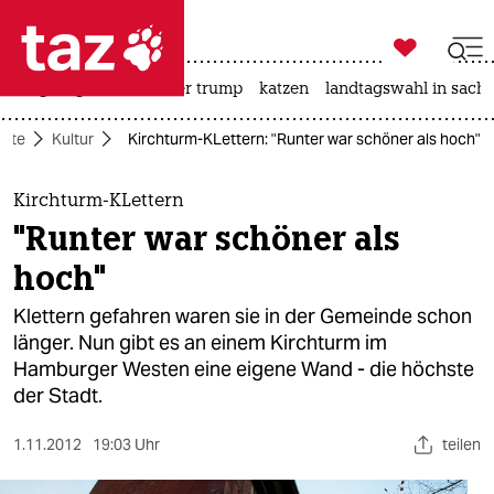

taz zahl ich
bergsteigen
usa unter trump
katzen
landtagswahl in sachs

taz zahl ich
eite
Kultur
Kirchturm-KLettern: "Runter war schöner als hoch"
taz zahl ich
themen
Kirchturm-KLettern
"Runter war schöner als
politik
hoch"
öko
Klettern gefahren waren sie in der Gemeinde schon
länger. Nun gibt es an einem Kirchturm im
gesellschaft
Hamburger Westen eine eigene Wand - die höchste
der Stadt.
kultur
sport
1.11.2012
19:03 Uhr
teilen