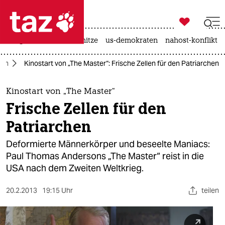

taz zahl ich
krieg in der ukraine
hitze
us-demokraten
nahost-konflikt

taz zahl ich
ilm
Kinostart von „The Master“: Frische Zellen für den Patriarchen
taz zahl ich
themen
Kinostart von „The Master“
Frische Zellen für den
politik
Patriarchen
öko
Deformierte Männerkörper und beseelte Maniacs:
Paul Thomas Andersons „The Master“ reist in die
gesellschaft
USA nach dem Zweiten Weltkrieg.
kultur
20.2.2013
19:15 Uhr
teilen
sport