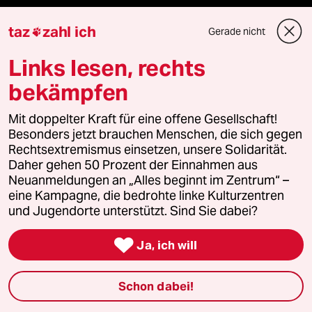
fernverbindung
taz
zahl ich
Gerade nicht

klima update°
Links lesen, rechts
bekämpfen
Mauerecho
Mit doppelter Kraft für eine offene Gesellschaft!
Freie Rede
Besonders jetzt brauchen Menschen, die sich gegen
Rechtsextremismus einsetzen, unsere Solidarität.
reingehen
Daher gehen 50 Prozent der Einnahmen aus
Neuanmeldungen an „Alles beginnt im Zentrum“ –
eine Kampagne, die bedrohte linke Kulturzentren
und Jugendorte unterstützt. Sind Sie dabei?
Newsletter

Ja, ich will
team zukunft
Schon dabei!
taz frisch