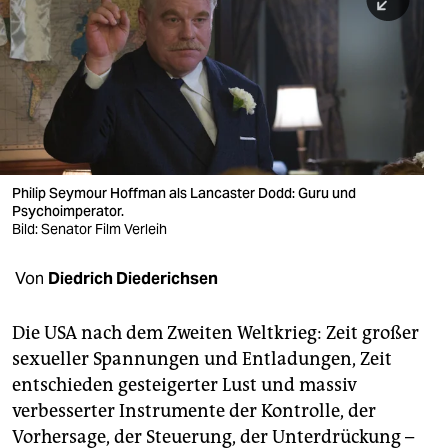
berlin
nord
wahrheit
verlag
verlag
Philip Seymour Hoffman als Lancaster Dodd: Guru und
Psychoimperator.
veranstaltungen
Bild: Senator Film Verleih
shop
Von
Diedrich Diederichsen
fragen & hilfe
unterstützen
Die USA nach dem Zweiten Weltkrieg: Zeit großer
sexueller Spannungen und Entladungen, Zeit
abo
entschieden gesteigerter Lust und massiv
verbesserter Instrumente der Kontrolle, der
genossenschaft
Vorhersage, der Steuerung, der Unterdrückung –