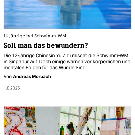
berlin
nord
wahrheit
12-Jährige bei Schwimm-WM
verlag
Soll man das bewundern?
verlag
Die 12-jährige Chinesin Yu Zidi mischt die Schwimm-WM
in Singapur auf. Doch einige warnen vor körperlichen und
veranstaltungen
mentalen Folgen für das Wunderkind.
shop
Von
Andreas Morbach
fragen & hilfe
1.8.2025
unterstützen
abo
genossenschaft