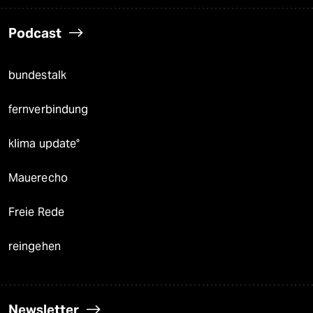
Podcast
bundestalk
fernverbindung
klima update°
Mauerecho
Freie Rede
reingehen
Newsletter