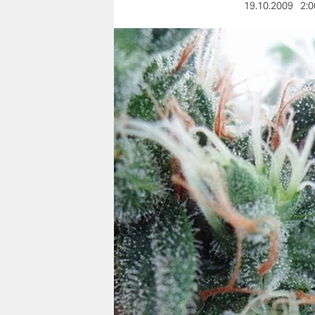
berlin
19.10.2009
2:0
nord
wahrheit
verlag
verlag
veranstaltungen
shop
fragen & hilfe
unterstützen
abo
genossenschaft