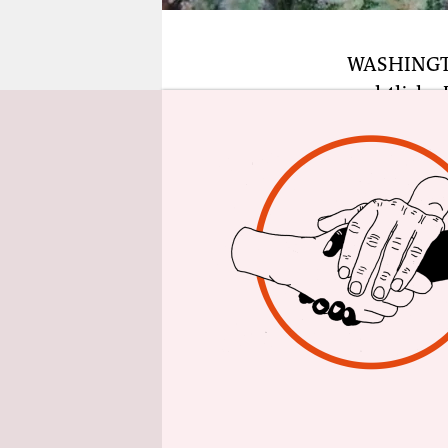
epaper login
WASHING
rechtlich
Gründen, de
künftig ke
dem Justiz
Damit müs
Verhaftung
Voraussetz
erfüllen. S
darunter a
Washington
Angebote f
Dispens vo