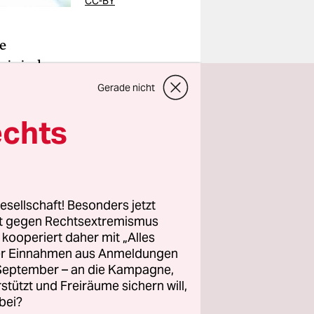
CC-BY
e
zinischen
n soll es
Gerade nicht
n, wie aus
echts
er
sie die
esellschaft! Besonders jetzt
ünden
rt gegen Rechtsextremismus
taaten,
z kooperiert daher mit „Alles
ller Einnahmen aus Anmeldungen
rmen
. September – an die Kampagne,
rstützt und Freiräume sichern will,
chen
bei?