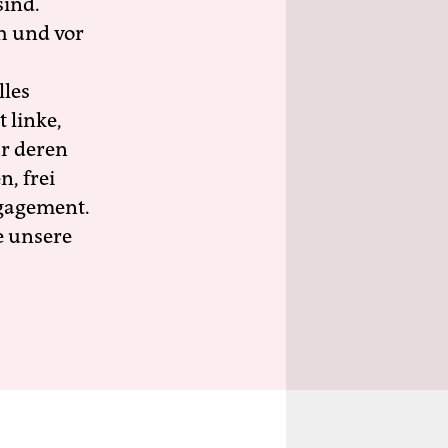
sind.
h und vor
lles
 linke,
ür deren
n, frei
ngagement.
e unsere