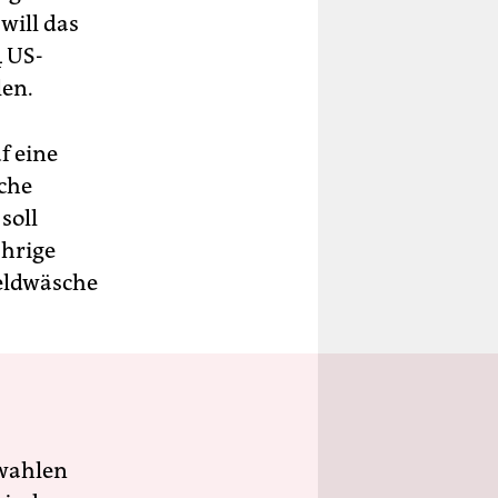
will das
4 US-
len.
f eine
iche
soll
ährige
eldwäsche
wahlen