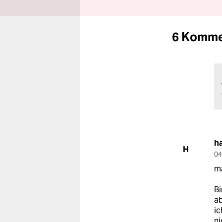
6 Komme
h
H
04
ma
Bi
ab
ic
ni