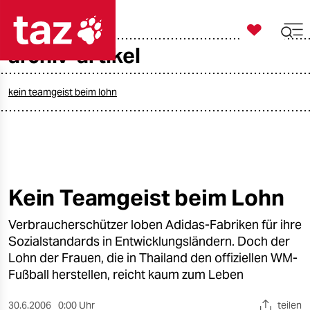

taz zahl ich
archiv-artikel

taz zahl ich
taz zahl ich
kein teamgeist beim lohn
themen
politik
öko
Kein Teamgeist beim Lohn
gesellschaft
Verbraucherschützer loben Adidas-Fabriken für ihre
Sozialstandards in Entwicklungsländern. Doch der
kultur
Lohn der Frauen, die in Thailand den offiziellen WM-
Fußball herstellen, reicht kaum zum Leben
sport
30.6.2006
0:00 Uhr
teilen