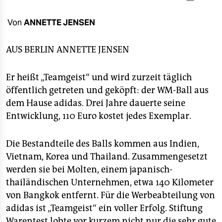
berlin
nord
Von
ANNETTE JENSEN
wahrheit
AUS BERLIN
ANNETTE JENSEN
verlag
Er heißt „Teamgeist“ und wird zurzeit täglich
verlag
öffentlich getreten und geköpft: der WM-Ball aus
dem Hause adidas. Drei Jahre dauerte seine
veranstaltungen
Entwicklung, 110 Euro kostet jedes Exemplar.
shop
Die Bestandteile des Balls kommen aus Indien,
fragen & hilfe
Vietnam, Korea und Thailand. Zusammengesetzt
unterstützen
werden sie bei Molten, einem japanisch-
thailändischen Unternehmen, etwa 140 Kilometer
abo
von Bangkok entfernt. Für die Werbeabteilung von
genossenschaft
adidas ist „Teamgeist“ ein voller Erfolg. Stiftung
Warentest lobte vor kurzem nicht nur die sehr gute