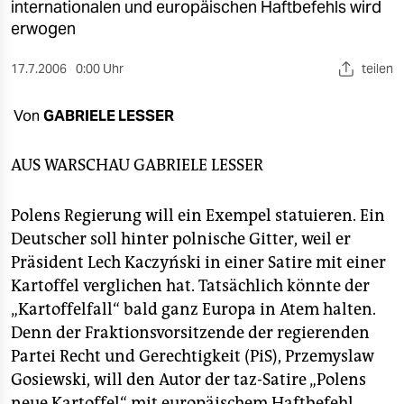
berlin
internationalen und europäischen Haftbefehls wird
erwogen
nord
17.7.2006
0:00 Uhr
teilen
wahrheit
Von
GABRIELE LESSER
verlag
verlag
AUS WARSCHAU
GABRIELE LESSER
veranstaltungen
Polens Regierung will ein Exempel statuieren. Ein
shop
Deutscher soll hinter polnische Gitter, weil er
Präsident Lech Kaczyński in einer Satire mit einer
fragen & hilfe
Kartoffel verglichen hat. Tatsächlich könnte der
unterstützen
„Kartoffelfall“ bald ganz Europa in Atem halten.
Denn der Fraktionsvorsitzende der regierenden
abo
Partei Recht und Gerechtigkeit (PiS), Przemyslaw
genossenschaft
Gosiewski, will den Autor der taz-Satire „Polens
neue Kartoffel“ mit europäischem Haftbefehl