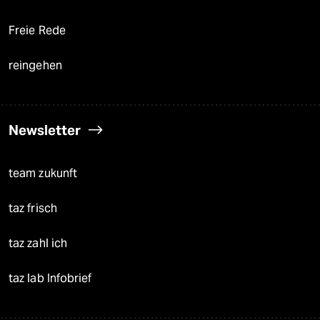
Freie Rede
reingehen
Newsletter
team zukunft
taz frisch
taz zahl ich
taz lab Infobrief