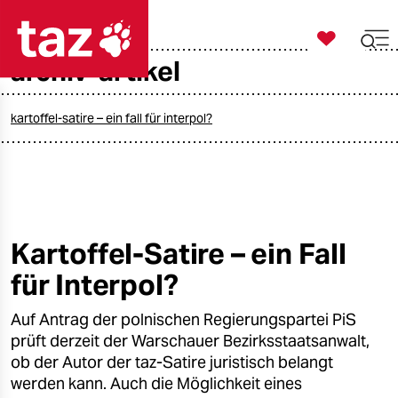

taz zahl ich
archiv-artikel

taz zahl ich
taz zahl ich
kartoffel-satire – ein fall für interpol?
themen
politik
öko
Kartoffel-Satire – ein Fall
für Interpol?
gesellschaft
Auf Antrag der polnischen Regierungspartei PiS
kultur
prüft derzeit der Warschauer Bezirksstaatsanwalt,
sport
ob der Autor der taz-Satire juristisch belangt
werden kann. Auch die Möglichkeit eines