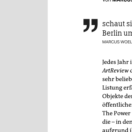
berlin
nord
schaut s

wahrheit
Berlin u
verlag
MARCUS WOEL
verlag
Jedes Jahr 
veranstaltungen
ArtReview
d
shop
sehr belie
fragen & hilfe
Listung er
Objekte d
unterstützen
öffentlich
abo
The Power 
die – in de
genossenschaft
aufgrund i