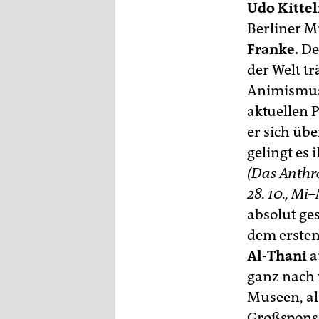
Udo Kitte
Berliner M
Franke.
Der
der Welt t
Animismus,
aktuellen P
er sich üb
gelingt es 
(Das Anthr
28. 10., M
absolut ge
dem erste
Al-Thani
a
ganz nach 
Museen, al
Großsponso