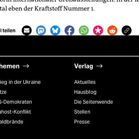
ital eben der Kraftstoff Nummer 1.
 teilen
hemen
Verlag
ieg in der Ukraine
Aktuelles
tze
Hausblog
S-Demokraten
Die Seitenwende
host-Konflikt
Stellen
aldbrände
Presse