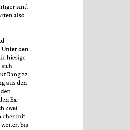
htiger sind
rten also
nd
. Unter den
ie hiesige
 sich
Auf Rang 22
ng aus den
nden
 den Ex-
ch zwei
h eher mit
weiter, bis