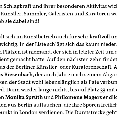
en Schlagkraft und ihrer besonderen Aktivität wic
. Künstler, Sammler, Galeristen und Kuratoren wa
b sie dabei sind!
t sich im Kunstbetrieb auch für sehr kraftvoll u
ichtig. In der Liste schlägt sich das kaum nieder
 Plätzen ist niemand, der sich in letzter Zeit um d
ient gemacht hätte. Auf den nächsten zehn findet
s der Berliner Künstler- oder Kuratorenschaft. 
s Biesenbach,
der auch Jahre nach seinem Abga
en der Stadt wohl lebenslänglich als Pate verbu
d. Dann wieder lange nichts, bis auf Platz 33 mit
en
Monika Sprüth
und
Philomene Magers
endli
en aus Berlin auftauchen, die ihre Sporen freilic
unkt in London verdienen. Die Durststrecke geht 