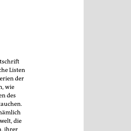
tschrift
he Listen
erien der
n, wie
en des
ftauchen.
 nämlich
welt, die
, ihrer