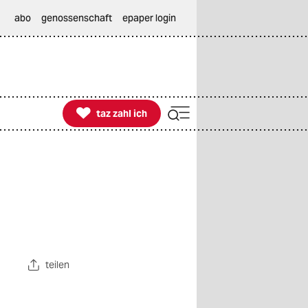
abo
genossenschaft
epaper login

taz zahl ich
taz zahl ich
teilen