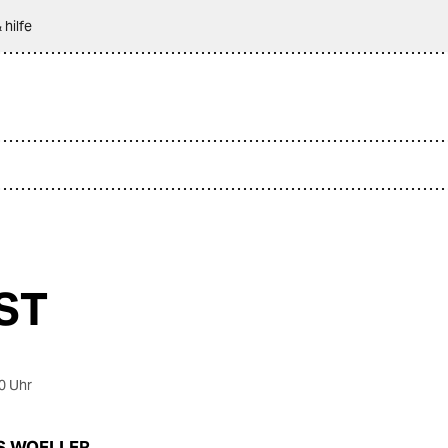
 hilfe
ST
0 Uhr
S WOELLER