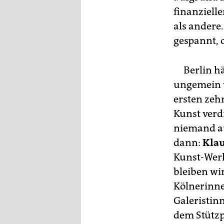
epaper login
finanziell
als andere
gespannt, o
Berlin häl
ungemein w
ersten zehn
Kunst verd
niemand au
dann:
Klau
Kunst-Werk
bleiben wir
Kölnerinn
Galeristinn
dem Stützp