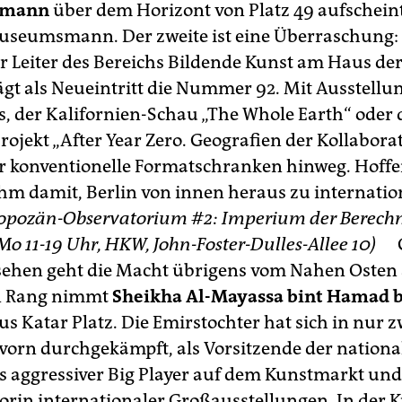
lmann
über dem Horizont von Platz 49 aufscheint,
useumsmann. Der zweite ist eine Überraschung:
 Leiter des Bereichs Bildende Kunst am Haus de
rägt als Neueintritt die Nummer 92. Mit Ausstell
 der Kalifornien-Schau „The Whole Earth“ oder
rojekt „After Year Zero. Geografien der Kollaborat
er konventionelle Formatschranken hinweg. Hoffe
ihm damit, Berlin von innen heraus zu internatio
opozän-Observatorium #2: Imperium der Berechn
i–Mo 11-19 Uhr, HKW, John-Foster-Dulles-Allee 10)
sehen geht die Macht übrigens vom Nahen Osten 
n Rang nimmt
Sheikha Al-Mayassa bint Hamad b
us Katar Platz. Die Emirstochter hat sich in nur z
vorn durchgekämpft, als Vorsitzende der nationa
s aggressiver Big Player auf dem Kunstmarkt und
rin internationaler Großausstellungen. In der 