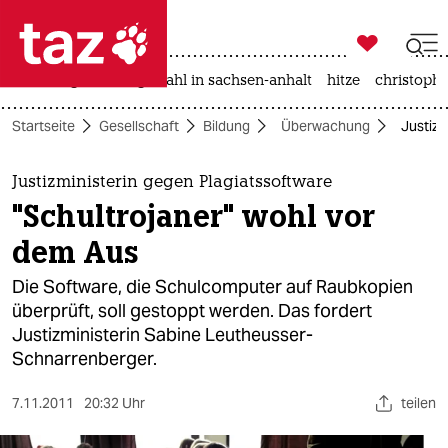

taz zahl ich
iran-krieg
landtagswahl in sachsen-anhalt
hitze
christophe

taz zahl ich
Startseite
Gesellschaft
Bildung
Überwachung
Justizm
taz zahl ich
themen
Justizministerin gegen Plagiatssoftware
"Schultrojaner" wohl vor
politik
dem Aus
öko
Die Software, die Schulcomputer auf Raubkopien
überprüft, soll gestoppt werden. Das fordert
gesellschaft
Justizministerin Sabine Leutheusser-
Schnarrenberger.
kultur
sport
7.11.2011
20:32 Uhr
teilen