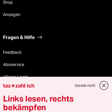
Shop
Anzeigen
Fragen & Hilfe
Feedback
Aboservice
ePaper Login
taz
zahl ich
Gerade nicht

Downloads für Abonnierende
Links lesen, rechts
bekämpfen
© 2026 taz Verlags und Vertriebs GmbH