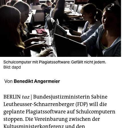
berlin
nord
wahrheit
verlag
verlag
veranstaltungen
Schulcomputer mit Plagiatssoftware: Gefällt nicht jedem.
Bild: dapd
shop
Von
Benedikt Angermeier
fragen & hilfe
unterstützen
BERLIN
taz
| Bundesjustizministerin Sabine
Leutheusser-Schnarrenberger (FDP) will die
abo
geplante Plagiatssoftware auf Schulcomputern
genossenschaft
stoppen. Die Vereinbarung zwischen der
Kultusministerkonferenz und den