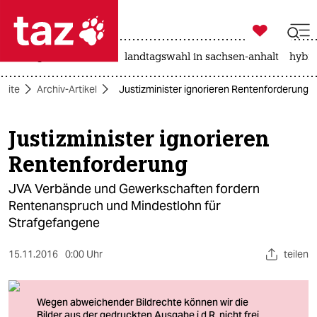

taz zahl ich
niedrigwasser
rente
landtagswahl in sachsen-anhalt
hybri

taz zahl ich
seite
Archiv-Artikel
Justizminister ignorieren Rentenforderung
taz zahl ich
themen
Justizminister ignorieren
Rentenforderung
politik
JVA Verbände und Gewerkschaften fordern
öko
Rentenanspruch und Mindestlohn für
Strafgefangene
gesellschaft
kultur
15.11.2016
0:00 Uhr
teilen
sport