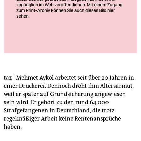
berlin
nord
wahrheit
verlag
Arbeit ohne Rentenanspruch: Ein Häftling schreinert
Foto: Felix Kästle/dpa
verlag
veranstaltungen
taz
| Mehmet Aykol arbeitet seit über 20 Jahren in
shop
einer Druckerei. Dennoch droht ihm Altersarmut,
fragen & hilfe
weil er später auf Grundsicherung angewiesen
sein wird. Er gehört zu den rund 64.000
unterstützen
Strafgefangenen in Deutschland, die trotz
abo
regelmäßiger Arbeit keine Rentenansprüche
haben.
genossenschaft