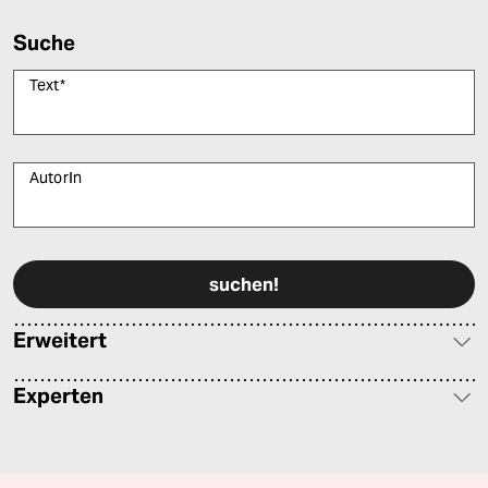
Suche
Text
*
AutorIn
Bitte füllen Sie alle Pflichtfelder (*) aus, um fortfahren zu können.
Erweitert
Experten