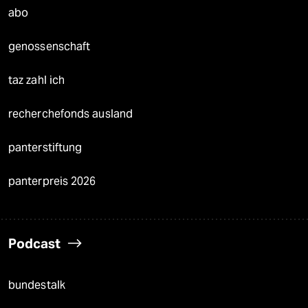
abo
genossenschaft
taz zahl ich
recherchefonds ausland
panterstiftung
panterpreis 2026
Podcast
bundestalk