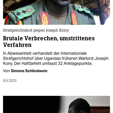
berlin
nord
wahrheit
Strafgerichtshof gegen Joseph Kony
verlag
Brutale Verbrechen, umstrittenes
Verfahren
verlag
In Abwesenheit verhandelt der Internationale
veranstaltungen
Strafgerichtshof über Ugandas früheren Warlord Joseph
Kony. Der Haftbefehl umfasst 32 Anklagepunkte.
shop
Von
Simone Schlindwein
fragen & hilfe
8.9.2025
unterstützen
abo
genossenschaft