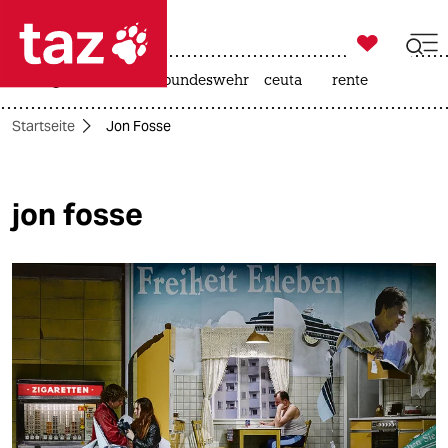

taz zahl ich
niedrigwasser
afd
bundeswehr
ceuta
rente

taz zahl ich
Startseite
Jon Fosse
taz zahl ich
themen
jon fosse
politik
öko
gesellschaft
kultur
sport