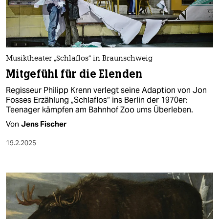
berlin
nord
wahrheit
Musiktheater „Schlaflos“ in Braunschweig
verlag
Mitgefühl für die Elenden
verlag
Regisseur Philipp Krenn verlegt seine Adaption von Jon
Fosses Erzählung „Schlaflos“ ins Berlin der 1970er:
veranstaltungen
Teenager kämpfen am Bahnhof Zoo ums Überleben.
shop
Von
Jens Fischer
fragen & hilfe
19.2.2025
unterstützen
abo
genossenschaft