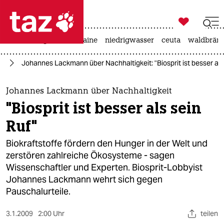

taz zahl ich
hitze
krieg in der ukraine
niedrigwasser
ceuta
waldbrän

taz zahl ich
ie
Johannes Lackmann über Nachhaltigkeit: "Biosprit ist besser als
taz zahl ich
themen
Johannes Lackmann über Nachhaltigkeit
"Biosprit ist besser als sein
politik
Ruf"
öko
Biokraftstoffe fördern den Hunger in der Welt und
zerstören zahlreiche Ökosysteme - sagen
gesellschaft
Wissenschaftler und Experten. Biosprit-Lobbyist
Johannes Lackmann wehrt sich gegen
kultur
Pauschalurteile.
sport
3.1.2009
2:00 Uhr
teilen