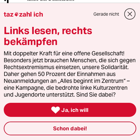
1
AfD-Wählen als Triebabfuhr
taz
zahl ich
Gerade nicht

Links lesen, rechts
2
Stressbedingte Ausfälle
bekämpfen
Ungesunde Arbeitswelt
Mit doppelter Kraft für eine offene Gesellschaft!
Besonders jetzt brauchen Menschen, die sich gegen
Rechtsextremismus einsetzen, unsere Solidarität.
3
EU nach Ceuta
Daher gehen 50 Prozent der Einnahmen aus
Zur Freude der Antieuropäer
Neuanmeldungen an „Alles beginnt im Zentrum“ –
eine Kampagne, die bedrohte linke Kulturzentren
und Jugendorte unterstützt. Sind Sie dabei?
4
Zivildienst

Ja, ich will
Zwangsdienst als Randnotiz
Schon dabei!
Wegbrechende Spritsteuer