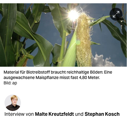
berlin
nord
wahrheit
verlag
verlag
veranstaltungen
Material für Biotreibstoff braucht reichhaltige Böden: Eine
shop
ausgewachsene Maispflanze misst fast 4,80 Meter.
Bild: ap
fragen & hilfe
unterstützen
abo
Interview von
Malte Kreutzfeldt
und
Stephan Kosch
genossenschaft