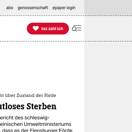
abo
genossenschaft
epaper login

taz zahl ich
taz zahl ich
ht über Zustand der Förde
utloses Sterben
Bericht des schleswig-
teinischen Umweltministeriums
t, dass es der Flensburger Förde