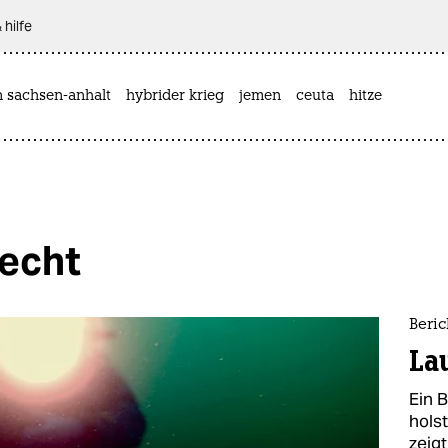
 hilfe
n sachsen-anhalt
hybrider krieg
jemen
ceuta
hitze
recht
Beric
La
Ein 
hols
zeig