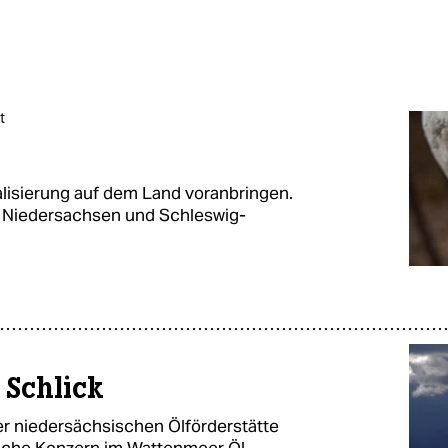
t
alisierung auf dem Land voranbringen.
n Niedersachsen und Schleswig-
 Schlick
ner niedersächsischen Ölförderstätte
leiche Konzern im Wattenmeer Öl