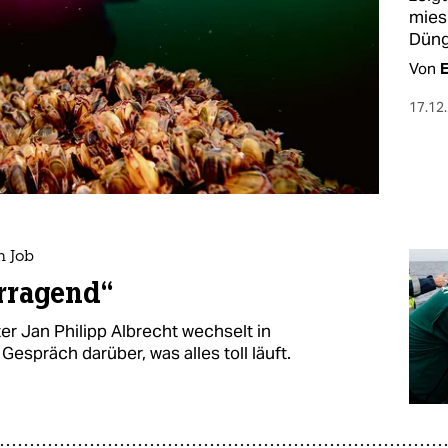
mies
Düng
Von
E
17.12
n Job
orragend“
r Jan Philipp Albrecht wechselt in
Gespräch darüber, was alles toll läuft.