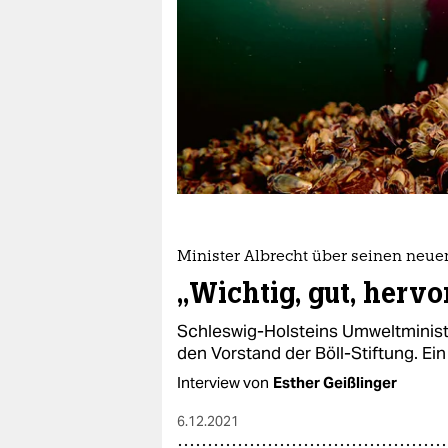
berlin
nord
wahrheit
verlag
verlag
veranstaltungen
shop
Minister Albrecht über seinen neue
„Wichtig, gut, herv
fragen & hilfe
Schleswig-Holsteins Umweltministe
unterstützen
den Vorstand der Böll-Stiftung. Ein 
abo
Interview von
Esther Geißlinger
genossenschaft
6.12.2021