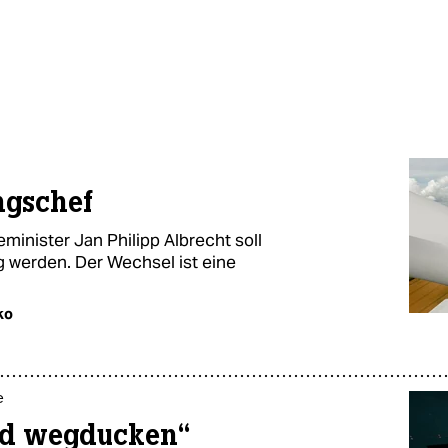
ngschef
inister Jan Philipp Albrecht soll
g werden. Der Wechsel ist eine
ko
e
and wegducken“