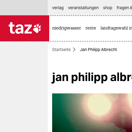
hautnavigation anspringen
hauptinhalt anspringen
footer anspringen
verlag
veranstaltungen
shop
fragen &
niedrigwasser
rente
landtagswahl i

taz zahl ich
taz zahl ich
Startseite
Jan Philipp Albrecht
themen
politik
jan philipp alb
öko
gesellschaft
kultur
sport